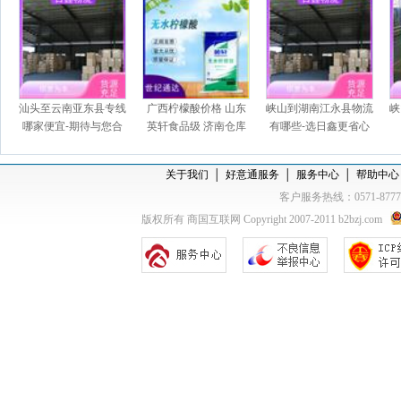
汕头至云南亚东县专线
广西柠檬酸价格 山东
峡山到湖南江永县物流
峡
哪家便宜-期待与您合
英轩食品级 济南仓库
有哪些-选日鑫更省心
作
一袋起订
关于我们
│
好意通服务
│
服务中心
│
帮助中心
客户服务热线：0571-877
版权所有 商国互联网 Copyright 2007-2011 b2bzj.com