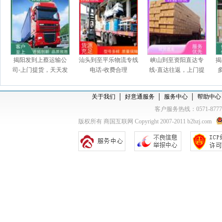
揭阳发到上蔡运输公
汕头到至平乐物流专线
峡山到至资阳直达专
揭
司-上门提货，天天发
电话-收费合理
线-直达往返，上门提
车
货
关于我们
│
好意通服务
│
服务中心
│
帮助中心
客户服务热线：0571-877
版权所有 商国互联网 Copyright 2007-2011 b2bzj.com