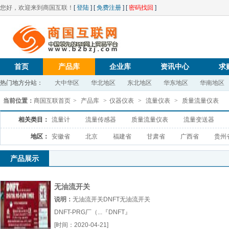
您好，欢迎来到商国互联！
[
登陆
] [
免费注册
] [
密码找回
]
首页
产品库
企业库
资讯中心
求
热门地方分站：
大中华区
华北地区
东北地区
华东地区
华南地区
当前位置：
商国互联首页
>
产品库
>
仪器仪表
>
流量仪表
>
质量流量仪表
相关类目：
流量计
流量传感器
质量流量仪表
流量变送器
地区：
安徽省
北京
福建省
甘肃省
广西省
贵州
产品展示
无油流开关
说明：
无油流开关DNFT无油流开关
DNFT-PRG厂（...『DNFT』
[时间：2020-04-21]