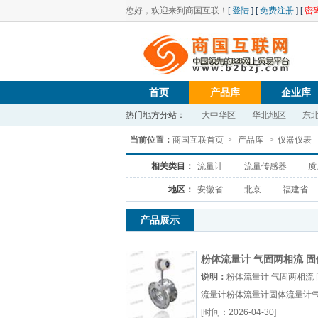
您好，欢迎来到商国互联！
[
登陆
] [
免费注册
] [
密
首页
产品库
企业库
热门地方分站：
大中华区
华北地区
东
当前位置：
商国互联首页
>
产品库
>
仪器仪表
相关类目：
流量计
流量传感器
质
地区：
安徽省
北京
福建省
产品展示
粉体流量计 气固两相流 固
量计
说明：
粉体流量计 气固两相流 
流量计粉体流量计固体流量计
相流厂（...『粉体流量计』
[时间：2026-04-30]