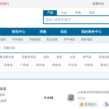
码找回
]
收藏本站
丨
产品
企业
求购
供应
资讯中心
求购
供应
我的商务中心
北地区
华东地区
华南地区
西北地区
华中地区
西南地区
>
流量仪表
量流量仪表
流量变送器
油表
电表
水表
煤气表
其他流
甘肃省
广西省
贵州省
海南省
河北省
河南省
黑龙江
体流
山东格尔特环境科技有
固体
￥:0.00
[货源]
气固两
联系我们