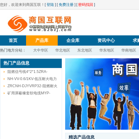
您好，欢迎来到商国互联！
[
登陆
] [
免费注册
] [
密码找回
]
首页
产品库
企业库
资讯中心
求
热门地方分站：
大中华区
华北地区
东北地区
华东地区
华南地区
热门产品信息
阻燃信号线4*2*1.5ZRA-
HRPVSP-
NH-VV-0.6/1KV-低压耐火电力
电缆3*16
ZRCNH-DJYVRP32-阻燃耐火
计算机屏蔽电缆7*2*1.5
矿用屏蔽橡套软电缆MYP-
0.66/1.14KV-3*120+1*70
精选产品信息