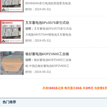
80V840Ah牵引电池组英国霍克电池
霍克80V840Ah牵引电池组厂（...
[时间：2024-05-31]
『英国霍克电池』
叉车蓄电池5PzS575牵引式动
力电瓶48V575AH锂电池
说明：
叉车蓄电池5PzS575牵引式动
力电瓶48V575AH锂电池叉车蓄电池
牵引式动力电瓶48V575AH锂电池厂
[时间：2024-05-31]
（...『叉车蓄电池』
银杉蓄电池6OPZV600工业储
能-中国总
说明：
银杉蓄电池6OPZV600工业储
能-中国总银杉蓄电池6OPZV600工
业储能-中国总厂（...『银杉蓄电池』
[时间：2024-05-31]
共有
1043
条记录 每页显示
10
条 共
105
页 当前第
1
页
热门推荐