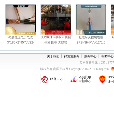
铠装低压电力电缆
SUS631不锈钢不锈钢
阻燃耐火控制电缆
A
3*185+2*95YJV22-
棒材 圆钢 无缝管
ZRB-NH-KVV-12*1.5
0.6/1KV-
关于我们
│
好意通服务
│
服务中心
│
帮助中心
客户服务热线：0571-877
版权所有 商国互联网 Copyright 2007-2011 b2bzj.com