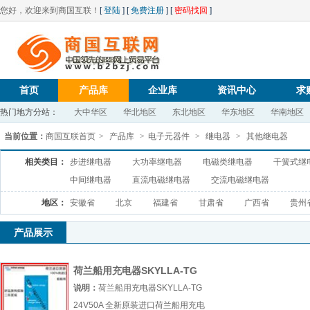
您好，欢迎来到商国互联！
[
登陆
] [
免费注册
] [
密码找回
]
首页
产品库
企业库
资讯中心
求
热门地方分站：
大中华区
华北地区
东北地区
华东地区
华南地区
当前位置：
商国互联首页
>
产品库
>
电子元器件
>
继电器
>
其他继电器
相关类目：
步进继电器
大功率继电器
电磁类继电器
干簧式继
中间继电器
直流电磁继电器
交流电磁继电器
地区：
安徽省
北京
福建省
甘肃省
广西省
贵州
产品展示
荷兰船用充电器SKYLLA-TG
24V50A 全新原装进口
说明：
荷兰船用充电器SKYLLA-TG
24V50A 全新原装进口荷兰船用充电