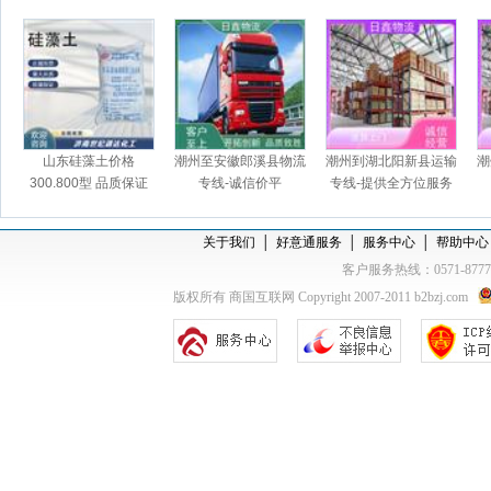
山东硅藻土价格
潮州至安徽郎溪县物流
潮州到湖北阳新县运输
潮
300.800型 品质保证
专线-诚信价平
专线-提供全方位服务
仓库现货
关于我们
│
好意通服务
│
服务中心
│
帮助中心
客户服务热线：0571-877
版权所有 商国互联网 Copyright 2007-2011 b2bzj.com