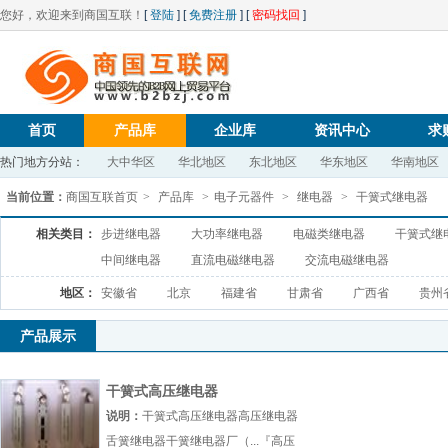
您好，欢迎来到商国互联！
[
登陆
] [
免费注册
] [
密码找回
]
首页
产品库
企业库
资讯中心
求
热门地方分站：
大中华区
华北地区
东北地区
华东地区
华南地区
当前位置：
商国互联首页
>
产品库
>
电子元器件
>
继电器
>
干簧式继电器
相关类目：
步进继电器
大功率继电器
电磁类继电器
干簧式继
中间继电器
直流电磁继电器
交流电磁继电器
地区：
安徽省
北京
福建省
甘肃省
广西省
贵州
产品展示
干簧式高压继电器
说明：
干簧式高压继电器高压继电器
舌簧继电器干簧继电器厂（...『高压