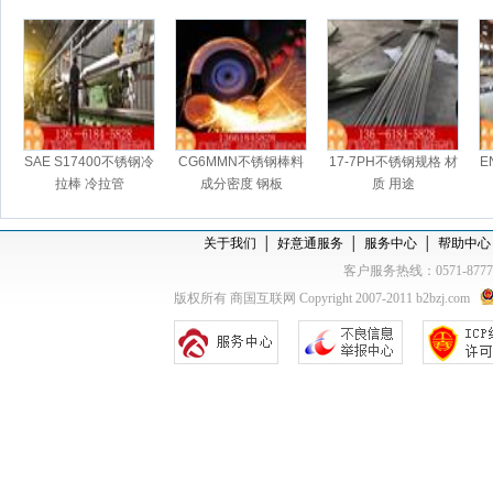
SAE S17400不锈钢冷
CG6MMN不锈钢棒料
17-7PH不锈钢规格 材
E
拉棒 冷拉管
成分密度 钢板
质 用途
关于我们
│
好意通服务
│
服务中心
│
帮助中心
客户服务热线：0571-877
版权所有 商国互联网 Copyright 2007-2011 b2bzj.com