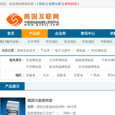
您好，欢迎来到商国互联！
[
登陆
] [
免费注册
] [
密码找回
]
首页
产品库
企业库
资讯中心
求
热门地方分站：
大中华区
华北地区
东北地区
华东地区
华南地区
当前位置：
商国互联首页
>
产品库
>
电子元器件
>
继电器
>
时间继电器
相关类目：
步进继电器
大功率继电器
电磁类继电器
干簧式继
中间继电器
直流电磁继电器
交流电磁继电器
地区：
安徽省
北京
福建省
甘肃省
广西省
贵州
产品展示
德国汉森接线箱
说明：
德国汉森接线箱ABB一级代理
商赛恩斯电子元件厂（...『ABB一级