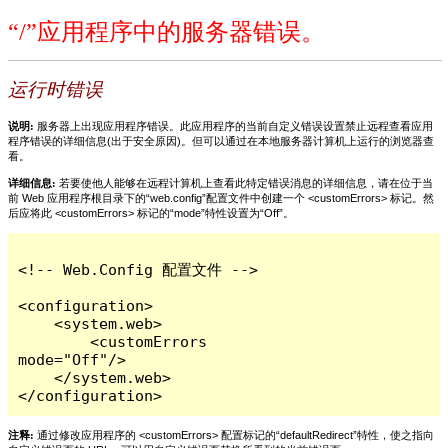
“/”应用程序中的服务器错误。
运行时错误
说明:
服务器上出现应用程序错误。此应用程序的当前自定义错误设置禁止远程查看应用
程序错误的详细信息(出于安全原因)。但可以通过在本地服务器计算机上运行的浏览器查
看。
详细信息:
若要使他人能够在远程计算机上查看此特定错误消息的详细信息，请在位于当
前 Web 应用程序根目录下的“web.config”配置文件中创建一个 <customErrors> 标记。然
后应将此 <customErrors> 标记的“mode”特性设置为“Off”。
<!-- Web.Config 配置文件 -->

<configuration>

    <system.web>

        <customErrors 
mode="Off"/>

    </system.web>

</configuration>
注释:
通过修改应用程序的 <customErrors> 配置标记的“defaultRedirect”特性，使之指向