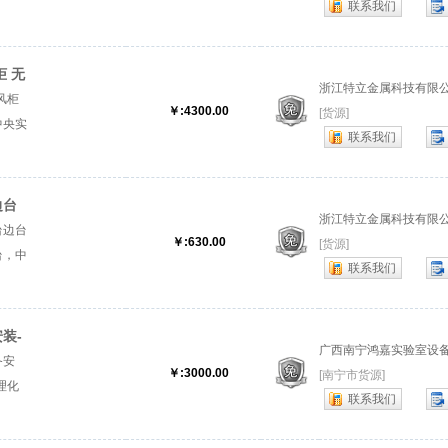
联系我们
.『实
 无
浙江特立金属科技有限
风柜
￥:4300.00
[货源]
中央实
联系我们
品柜厂
边台
浙江特立金属科技有限
台边台
￥:630.00
[货源]
台，中
联系我们
，药品
台』
装-
广西南宁鸿嘉实验室设
备安
￥:3000.00
[南宁市货源]
理化
联系我们
...