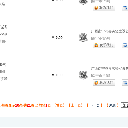
￥:0.00
[南宁市货源]
气路
联系我们
路工程
P试剂
广西南宁鸿嘉实验室设
PP试
￥:0.00
[南宁市货源]
剂柜
联系我们
.『化
供气
广西南宁鸿嘉实验室设
州供
￥:0.00
[南宁市货源]
路实验
联系我们
..
 每页显示
10
条 共
21
页 当前第
1
页 【首页】 【上一页】 【
下一页
】 【
尾页
】