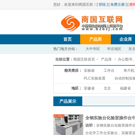
您好，欢迎来到商国互联！
[
登陆
] [
免费注册
] [
密
首页
产品库
企业库
热门地方分站：
大中华区
华北地区
东
当前位置：
商国互联首页
>
产品库
>
办公图书
相关类目：
实验箱
工作台
单片机
PLC实验装置
自动控制实
地区：
安徽省
北京
福建省
产品展示
全钢实验台化验室操作台
台化学工作台
说明：
全钢实验台化验室操作
台化学工作台实验台，实验室