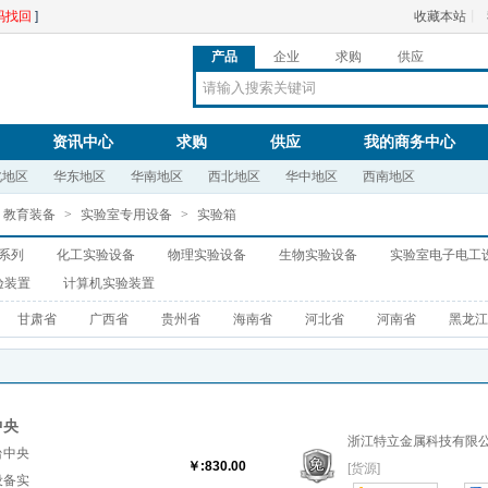
码找回
]
收藏本站
丨
产品
企业
求购
供应
资讯中心
求购
供应
我的商务中心
北地区
华东地区
华南地区
西北地区
华中地区
西南地区
、教育装备
>
实验室专用设备
>
实验箱
系列
化工实验设备
物理实验设备
生物实验设备
实验室电子电工
验装置
计算机实验装置
甘肃省
广西省
贵州省
海南省
河北省
河南省
黑龙江
中央
浙江特立金属科技有限
台中央
￥:830.00
[货源]
设备实