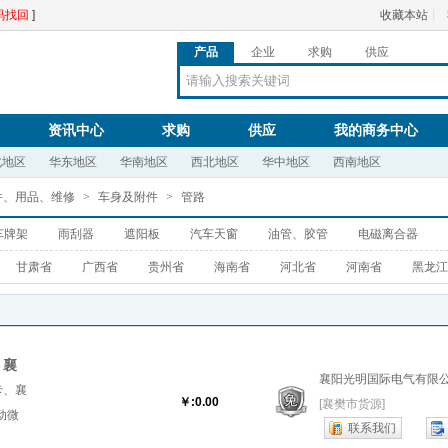
码找回
]
收藏本站
丨
产品
企业
求购
供应
资讯中心
求购
供应
我的商务中心
北地区
华东地区
华南地区
西北地区
华中地区
西南地区
件、用品、维修
>
车身及附件
>
管路
车牌架
雨刮器
遮阳板
汽车天窗
油管、胶管
电磁离合器
甘肃省
广西省
贵州省
海南省
河北省
河南省
黑龙江
、襄
襄阳光明国际电气有限
卡、襄
￥:0.00
[襄樊市货源]
动微
联系我们
.『四