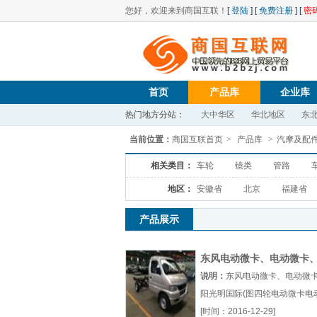
您好，欢迎来到商国互联！
[
登陆
] [
免费注册
] [
密
首页
产品库
企业库
热门地方分站：
大中华区
华北地区
东
当前位置：
商国互联首页
>
产品库
>
汽摩及配
相关类目：
车轮
镜类
管路
地区：
安徽省
北京
福建省
产品展示
东风电动微卡、电动微卡
阳光明国际(图
说明：
东风电动微卡、电动微
阳光明国际(图四轮电动微卡电
卡厂家单排电动微卡车身厂（..
[时间：2016-12-29]