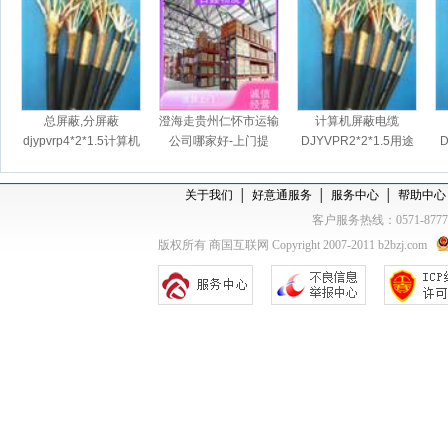
总屏蔽,分屏蔽
澄海走贵州仁怀市运输
计算机屏蔽电缆
djypvrp4*2*1.5计算机
公司哪家好-上门提
DJYVPR2*2*1.5用途
D
屏蔽软电缆
货，天天发车
关于我们
│
好意通服务
│
服务中心
│
帮助中心
客户服务热线：0571-877
版权所有 商国互联网 Copyright 2007-2011 b2bzj.com