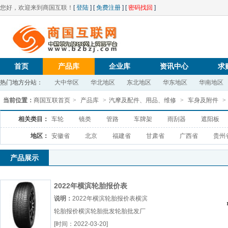
您好，欢迎来到商国互联！
[
登陆
] [
免费注册
] [
密码找回
]
首页
产品库
企业库
资讯中心
求
热门地方分站：
大中华区
华北地区
东北地区
华东地区
华南地区
当前位置：
商国互联首页
>
产品库
>
汽摩及配件、用品、维修
>
车身及附件
>
相关类目：
车轮
镜类
管路
车牌架
雨刮器
遮阳板
地区：
安徽省
北京
福建省
甘肃省
广西省
贵州
产品展示
2022年横滨轮胎报价表
说明：
2022年横滨轮胎报价表横滨
轮胎报价横滨轮胎批发轮胎批发厂
（...『横滨轮胎报价』
[时间：2022-03-20]