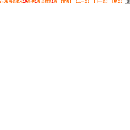
条记录 每页显示
10
条 共
1
页 当前第
1
页 【首页】 【上一页】 【下一页】 【尾页】