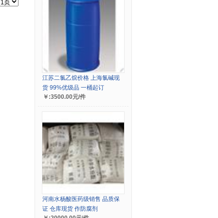
江苏二氯乙烷价格 上海氯碱现
货 99%优级品 一桶起订
￥:3500.00元/件
河南水杨酸医药级销售 品质保
证 仓库现货 作防腐剂