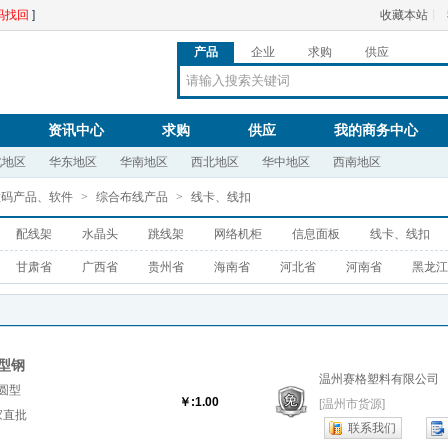
码找回
]
收藏本站
丨
产品
企业
求购
供应
资讯中心
求购
供应
我的商务中心
北地区
华东地区
华南地区
西北地区
华中地区
西南地区
数码产品、软件
>
综合布线产品
>
线卡、线扣
配线架
水晶头
跳线架
网络机柜
信息面板
线卡、线扣
甘肃省
广西省
贵州省
海南省
河北省
河南省
黑龙江
型钢
温州赛格塑料有限公司
圆型
￥:1.00
[温州市货源]
家直批
联系我们
『温州