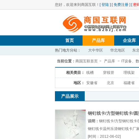
您好，欢迎来到商国互联！
[
登陆
] [
免费注册
] [
密
首页
产品库
企业库
热门地方分站：
大中华区
华北地区
东
当前位置：
商国互联首页
>
产品库
>
IT设备、
相关类目：
线槽
穿线管
理线架
地区：
安徽省
北京
福建省
产品展示
钢钉线卡/方型钢钉线卡/圆
钉线卡
说明：
钢钉线卡/方型钢钉线卡/
钢钉线卡温州乐清钢钉线卡厂
钢钉线卡优质供应 钢钉厂（...
[时间：2012-06-02]