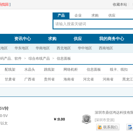
码找回
]
收藏本站
丨
产品
企业
求购
供应
资讯中心
求购
供应
我的商务中心
北地区
华东地区
华南地区
西北地区
华中地区
西南地区
数码产品、软件
>
综合布线产品
>
信息面板
配线架
水晶头
跳线架
网络机柜
信息面板
线卡、线扣
甘肃省
广西省
贵州省
海南省
河北省
河南省
黑龙江
5V转
深圳市鼎信鸿达科技有
-5V
￥:0.00
[深圳市货源]
转以太
联系我们
V转以