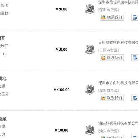
深圳市鼎信鸿达科技有
计数卡
￥:0.00
[深圳市货源]
关量数
联系我们
器』
制开
日照华软软件科技有限
定制开
￥:0.00
[日照市货源]
...
联系我们
属地
深圳市方向明科技有限
明公
金属
￥:100.00
[深圳市货源]
公室外
联系我们
属地插
隐藏
汕头好视界科技有限公
接口
售隐
￥:30.00
[汕头市货源]
口盒