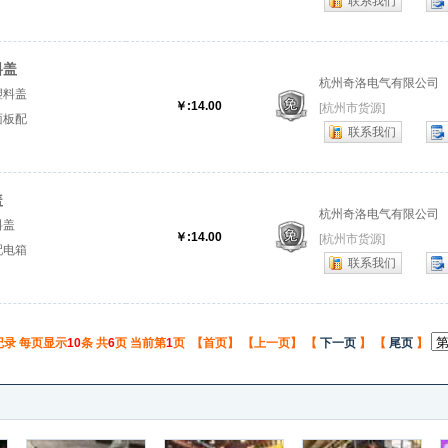
联系我们
会议信
座』
料盖
杭州奇洛电气有限公司
塑料盖
￥:14.00
[杭州市货源]
面板配
联系我们
面盖』
盖
杭州奇洛电气有限公司
料盖
￥:14.00
[杭州市货源]
配电箱
联系我们
记录 每页显示
10
条 共
6
页 当前第
1
页 【首页】 【上一页】 【
下一页
】 【
尾页
】