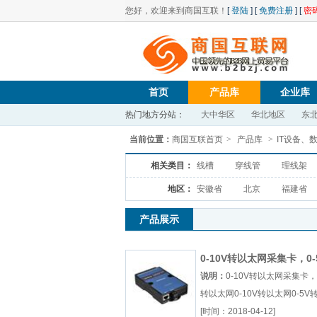
您好，欢迎来到商国互联！
[
登陆
] [
免费注册
] [
密
首页
产品库
企业库
热门地方分站：
大中华区
华北地区
东
当前位置：
商国互联首页
>
产品库
>
IT设备、
相关类目：
线槽
穿线管
理线架
地区：
安徽省
北京
福建省
产品展示
0-10V转以太网采集卡，0-
以太网
说明：
0-10V转以太网采集卡，0
转以太网0-10V转以太网0-5V
网电压转以太网厂（...『0-10
[时间：2018-04-12]