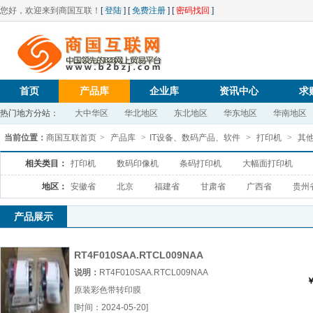
您好，欢迎来到商国互联！
[
登陆
] [
免费注册
] [
密码找回
]
首页
产品库
企业库
资讯中心
求
热门地方分站：
大中华区
华北地区
东北地区
华东地区
华南地区
当前位置：
商国互联首页
>
产品库
>
IT设备、数码产品、软件
>
打印机
>
其
相关类目：
打印机
数码印像机
条码打印机
大幅面打印机
地区：
安徽省
北京
福建省
甘肃省
广西省
贵州
产品展示
RT4F010SAA.RTCL009NAA
原装彩色带转印膜
说明：
RT4F010SAA.RTCL009NAA
￥
原装彩色带转印膜
RT4F010SAARTCL009NAA原装彩
[时间：2024-05-20]