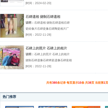
门禁卡会员卡居住证就业证厂（...
[时间：2024-02-20]
『养犬登记证』
石碑遗相 烧制石碑遗相
说明：
石碑遗相 烧制石碑遗相石碑
瓷砖像片石碑瓷像石碑陶瓷相片厂
（...『石碑瓷砖像片』
[时间：2022-11-28]
石碑上的照片 石碑上的相片
说明：
石碑上的照片 石碑上的相片
烧制石碑遗像石碑烤瓷遗像石碑瓷相
厂（...『烧制石碑遗像』
[时间：2022-11-28]
共有
380
条记录 每页显示
10
条 共
38
页 当前第
1
页
热门推荐