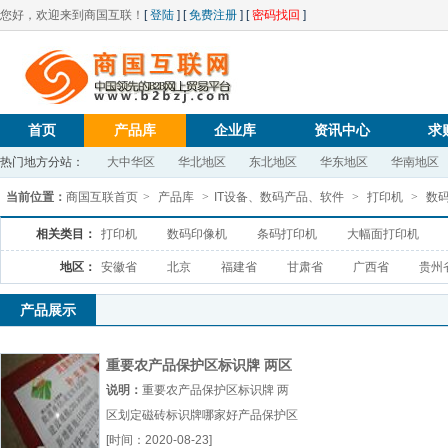
您好，欢迎来到商国互联！
[
登陆
] [
免费注册
] [
密码找回
]
首页
产品库
企业库
资讯中心
求
热门地方分站：
大中华区
华北地区
东北地区
华东地区
华南地区
当前位置：
商国互联首页
>
产品库
>
IT设备、数码产品、软件
>
打印机
>
数
相关类目：
打印机
数码印像机
条码打印机
大幅面打印机
地区：
安徽省
北京
福建省
甘肃省
广西省
贵州
产品展示
重要农产品保护区标识牌 两区
划定磁砖标识牌哪家好
说明：
重要农产品保护区标识牌 两
区划定磁砖标识牌哪家好产品保护区
公示牌产品保护区公告牌划定磁砖标
[时间：2020-08-23]