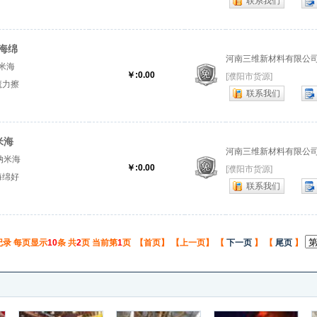
联系我们
...
海绵
河南三维新材料有限公
米海
￥:0.00
[濮阳市货源]
魔力擦
联系我们
米海绵
米海
河南三维新材料有限公
纳米海
￥:0.00
[濮阳市货源]
海绵好
联系我们
『高密
记录 每页显示
10
条 共
2
页 当前第
1
页 【首页】 【上一页】 【
下一页
】 【
尾页
】