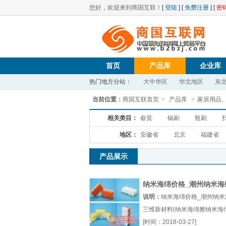
您好，欢迎来到商国互联！
[
登陆
] [
免费注册
] [
密
首页
产品库
企业库
热门地方分站：
大中华区
华北地区
东
当前位置：
商国互联首页
>
产品库
>
家居用品
相关类目：
畚箕
锅刷
瓶刷
地区：
安徽省
北京
福建省
产品展示
纳米海绵价格_潮州纳米海
三维新材料(
说明：
纳米海绵价格_潮州纳米
三维新材料(纳米海绵擦纳米海
格纳米海绵厂家厂（...『纳米
[时间：2018-03-27]