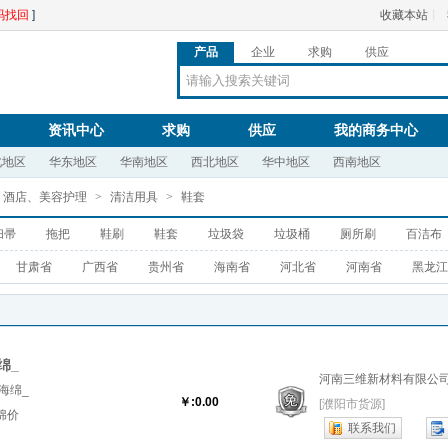
码找回
]
收藏本站
丨
产品
企业
求购
供应
资讯中心
求购
供应
我的商务中心
北地区
华东地区
华南地区
西北地区
华中地区
西南地区
、酒店、美容护理
>
清洁用具
>
鞋套
扫帚
拖把
鞋刷
鞋套
垃圾袋
垃圾桶
厕所刷
百洁布
甘肃省
广西省
贵州省
海南省
河北省
河南省
黑龙江
绵_
河南三维新材料有限公
海绵_
￥:0.00
[濮阳市货源]
绵价
联系我们
海绵