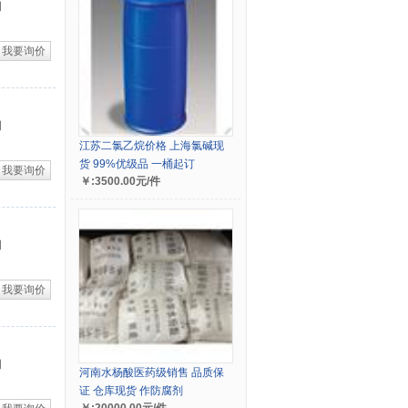
司
我要询价
司
江苏二氯乙烷价格 上海氯碱现
货 99%优级品 一桶起订
我要询价
￥:3500.00元/件
司
我要询价
司
河南水杨酸医药级销售 品质保
证 仓库现货 作防腐剂