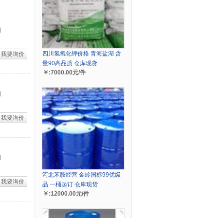
司
四川氢氧化钾价格 青海盐湖 含
我要询价
量90高品质 仓库现货
￥:7000.00元/件
司
我要询价
司
河北苯胺经营 金岭国标99优级
我要询价
品 一桶起订 仓库现货
￥:12000.00元/件