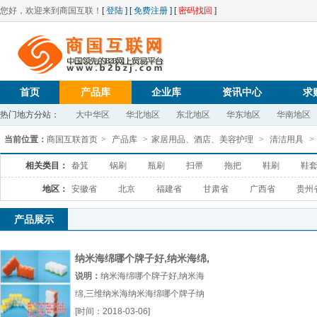
您好，欢迎来到商国互联！
[
登陆
] [
免费注册
] [
密码找回
]
首页
产品库
企业库
资讯中心
求
热门地方分站：
大中华区
华北地区
东北地区
华东地区
华南地区
当前位置：
商国互联首页
>
产品库
>
家居用品、酒店、美容护理
>
清洁用具
>
相关类目：
畚箕
锅刷
瓶刷
扫帚
拖把
鞋刷
鞋
地区：
安徽省
北京
福建省
甘肃省
广西省
贵州
产品展示
纳米海绵哪个牌子好,纳米海绵,
三维纳米海
说明：
纳米海绵哪个牌子好,纳米海
绵,三维纳米海纳米海绵哪个牌子纳
米海棉多少钱纳米海绵什么牌子厂
[时间：2018-03-06]