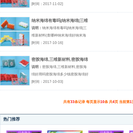
哪个牌子纳米海绵生产厂家厂（...
[时间：2017-11-02]
『纳米海绵品牌』
纳米海绵有毒吗|纳米海绵|三维
新材料(查
说明：
纳米海绵有毒吗|纳米海绵|三
维新材料(查哪种纳米海绵好纳米海
绵有毒吗纳米海绵擦排名厂（...『哪
[时间：2017-10-16]
种纳米海绵好』
密胺海绵,三维新材料,密胺海绵
好用吗
说明：
密胺海绵,三维新材料,密胺海
绵好用吗密胺海绵多少钱密胺海绵好
用吗密胺海绵什么牌子厂（...『密胺
[时间：2017-10-03]
海绵多少钱』
共有
33
条记录 每页显示
10
条 共
4
页 当前第
1
热门推荐