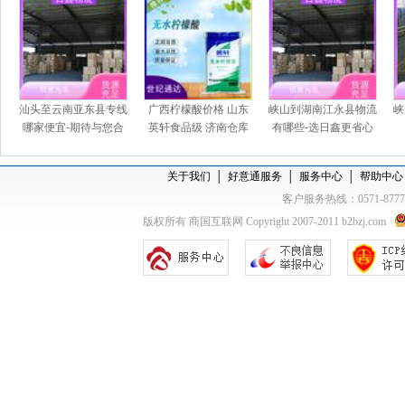
汕头至云南亚东县专线
广西柠檬酸价格 山东
峡山到湖南江永县物流
峡
哪家便宜-期待与您合
英轩食品级 济南仓库
有哪些-选日鑫更省心
作
一袋起订
关于我们
│
好意通服务
│
服务中心
│
帮助中心
客户服务热线：0571-877
版权所有 商国互联网 Copyright 2007-2011 b2bzj.com