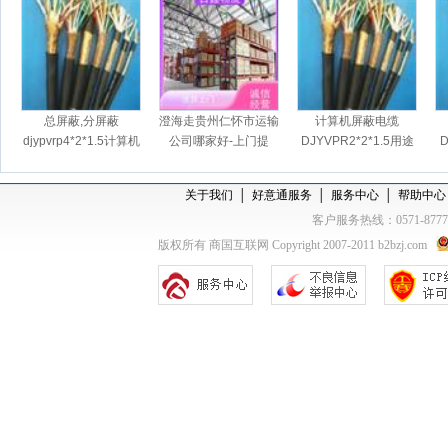
总屏蔽,分屏蔽
澄海走贵州仁怀市运输
计算机屏蔽电缆
djypvrp4*2*1.5计算机
公司哪家好-上门提
DJYVPR2*2*1.5用途
D
屏蔽软电缆
货，天天发车
关于我们
│
好意通服务
│
服务中心
│
帮助中心
客户服务热线：0571-877
版权所有 商国互联网 Copyright 2007-2011 b2bzj.com