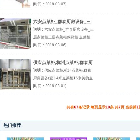
（...『厨具』
[时间：2018-03-07]
六安点菜柜_群泰厨房设备_三
层点菜柜
说明：
六安点菜柜_群泰厨房设备_三
层点菜柜三层点菜柜保鲜柜 点菜柜
冰熊点菜柜厂（...『三层点菜柜』
[时间：2018-03-06]
供应点菜柜,杭州点菜柜,群泰厨
房设备(查
说明：
供应点菜柜,杭州点菜柜,群泰
厨房设备(查1.4米点菜柜16米美的点
菜柜供应点菜柜厂（...『1.4米点菜
[时间：2018-03-01]
柜』
共有
67
条记录 每页显示
10
条 共
7
页 当前第
1
热门推荐