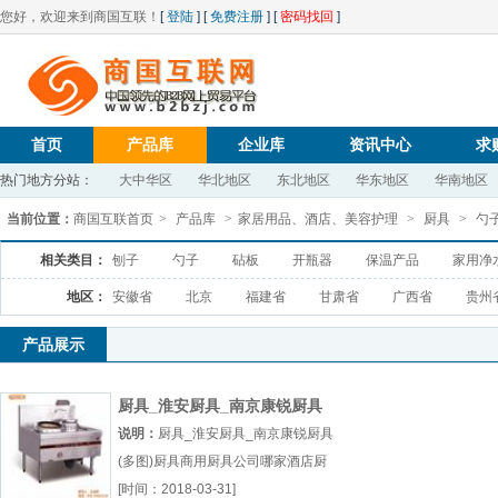
您好，欢迎来到商国互联！
[
登陆
] [
免费注册
] [
密码找回
]
首页
产品库
企业库
资讯中心
求
热门地方分站：
大中华区
华北地区
东北地区
华东地区
华南地区
当前位置：
商国互联首页
>
产品库
>
家居用品、酒店、美容护理
>
厨具
>
勺
相关类目：
刨子
勺子
砧板
开瓶器
保温产品
家用净
地区：
安徽省
北京
福建省
甘肃省
广西省
贵州
产品展示
厨具_淮安厨具_南京康锐厨具
(多图)
说明：
厨具_淮安厨具_南京康锐厨具
(多图)厨具商用厨具公司哪家酒店厨
具厂（...『厨具』
[时间：2018-03-31]