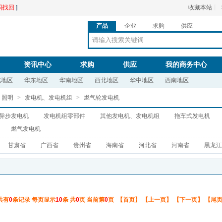
码找回
]
收藏本站
丨
产品
企业
求购
供应
资讯中心
求购
供应
我的商务中心
北地区
华东地区
华南地区
西北地区
华中地区
西南地区
、照明
>
发电机、发电机组
>
燃气轮发电机
异步发电机
发电机组零部件
其他发电机、发电机组
拖车式发电机
燃气发电机
甘肃省
广西省
贵州省
海南省
河北省
河南省
黑龙江
共有
0
条记录 每页显示
10
条 共
0
页 当前第
0
页 【首页】 【上一页】 【下一页】 【尾