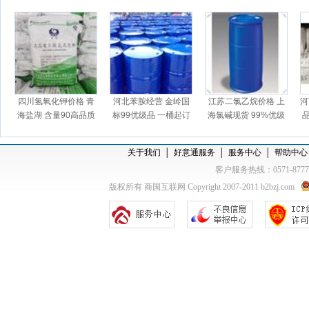
四川氢氧化钾价格 青
河北苯胺经营 金岭国
江苏二氯乙烷价格 上
河
海盐湖 含量90高品质
标99优级品 一桶起订
海氯碱现货 99%优级
仓库现货
仓库现货
品 一桶起订
关于我们
│
好意通服务
│
服务中心
│
帮助中心
客户服务热线：0571-877
版权所有 商国互联网 Copyright 2007-2011 b2bzj.com