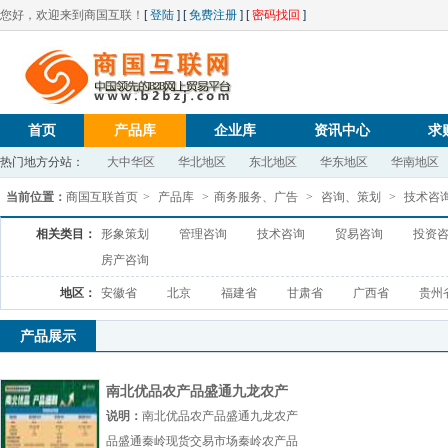
您好，欢迎来到商国互联！
[
登陆
] [
免费注册
] [
密码找回
]
首页
产品库
企业库
资讯中心
求
热门地方分站：
大中华区
华北地区
东北地区
华东地区
华南地区
当前位置：
商国互联首页
>
产品库
>
商务服务、广告
>
咨询、策划
>
技术咨
相关类目：
形象策划
管理咨询
技术咨询
贸易咨询
投资
房产咨询
地区：
安徽省
北京
福建省
甘肃省
广西省
贵州
产品展示
南北优品农产品盛通九龙农产
品盛通秦岭现货交易市场
说明：
南北优品农产品盛通九龙农产
品盛通秦岭现货交易市场秦岭农产品