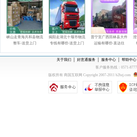
峡山走青海共和县物流
揭阳走湖北十堰市物流
普宁至广西田林县大件
澄
整车-送货上门
专线有哪些-送货上门
运输有哪些-直达往
返，上门提货
关于我们
│
好意通服务
│
服务中心
│
帮助中心
客户服务热线：0571-877
版权所有 商国互联网 Copyright 2007-2011 b2bzj.com