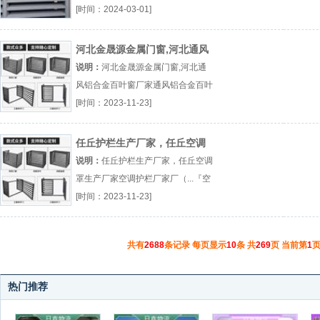
调锌钢百叶窗厂家』
[时间：2024-03-01]
河北金晟源金属门窗,河北通风
铝合金百叶窗厂家
说明：
河北金晟源金属门窗,河北通
风铝合金百叶窗厂家通风铝合金百叶
窗厂家厂（...『通风铝合金百叶窗厂
[时间：2023-11-23]
家』
任丘护栏生产厂家，任丘空调
罩生产厂家
说明：
任丘护栏生产厂家，任丘空调
罩生产厂家空调护栏厂家厂（...『空
调护栏厂家』
[时间：2023-11-23]
共有
2688
条记录 每页显示
10
条 共
269
页 当前第
1
页
热门推荐