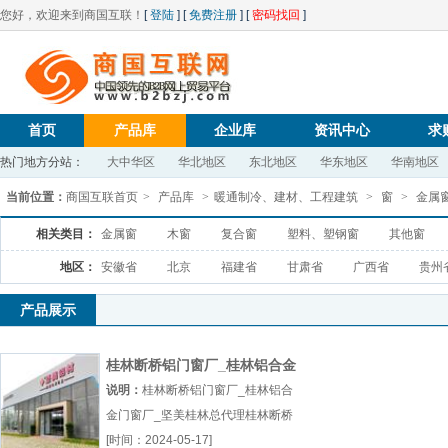
您好，欢迎来到商国互联！
[
登陆
] [
免费注册
] [
密码找回
]
首页
产品库
企业库
资讯中心
求
热门地方分站：
大中华区
华北地区
东北地区
华东地区
华南地区
当前位置：
商国互联首页
>
产品库
>
暖通制冷、建材、工程建筑
>
窗
>
金属
相关类目：
金属窗
木窗
复合窗
塑料、塑钢窗
其他窗
地区：
安徽省
北京
福建省
甘肃省
广西省
贵州
产品展示
桂林断桥铝门窗厂_桂林铝合金
门窗厂_坚美桂林总代理
说明：
桂林断桥铝门窗厂_桂林铝合
金门窗厂_坚美桂林总代理桂林断桥
铝门窗厂桂林铝合金门窗厂坚美桂林
[时间：2024-05-17]