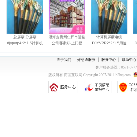
总屏蔽,分屏蔽
澄海走贵州仁怀市运输
计算机屏蔽电缆
djypvrp4*2*1.5计算机
公司哪家好-上门提
DJYVPR2*2*1.5用途
D
屏蔽软电缆
货，天天发车
关于我们
│
好意通服务
│
服务中心
│
帮助中心
客户服务热线：0571-877
版权所有 商国互联网 Copyright 2007-2011 b2bzj.com