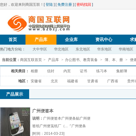
您好，欢迎来到商国互联！
[
登陆
] [
免费注册
] [
密码找回
]
首页
产品库
企业库
资讯中心
求
热门地方分站：
大中华区
华北地区
东北地区
华东地区
华南地区
当前位置：
商国互联首页
>
产品库
>
办公图书、教育装备
>
簿、本、册
>
便
相关类目：
相册
信封
内页
证书
练习本
集邮簿
地区：
安徽省
北京
福建省
甘肃省
广西省
贵州
产品展示
广州便签本
说明：
广州便签本广州便条贴广州便
签纸广州便笺纸厂（...『广州便条
贴』
[时间：2014-03-23]