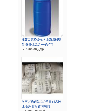
江苏二氯乙烷价格 上海氯碱现
货 99%优级品 一桶起订
￥:3500.00元/件
河南水杨酸医药级销售 品质保
证 仓库现货 作防腐剂