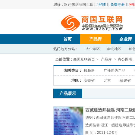
您好，欢迎来到商国互联！
[
登陆
] [
免费注册
] [
密
首页
产品库
企业库
热门地方分站：
大中华区
华北地区
东
当前位置：
商国互联首页
>
产品库
>
办公图书
相关类目：
移频器
广播周边产品
地区：
安徽省
北京
福建省
产品展示
西藏建造师挂靠 河南二级
师挂靠 浙江一级建造师挂
说明：
西藏建造师挂靠 河南二
格
造师挂靠 浙江一级建造师挂靠
西藏建造师挂靠河南二级建造
[时间：2011-12-07]