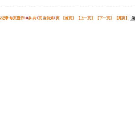
造师挂
条记录 每页显示
10
条 共
1
页 当前第
1
页 【首页】 【上一页】 【下一页】 【尾页】