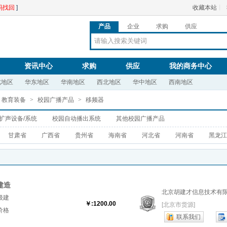
码找回
]
收藏本站
丨
产品
企业
求购
供应
资讯中心
求购
供应
我的商务中心
北地区
华东地区
华南地区
西北地区
华中地区
西南地区
、教育装备
>
校园广播产品
>
移频器
扩声设备/系统
校园自动播出系统
其他校园广播产品
甘肃省
广西省
贵州省
海南省
河北省
河南省
黑龙江
建造
北京胡建才信息技术有
靠价
级建
￥:1200.00
[北京市货源]
价格
联系我们
师挂浙