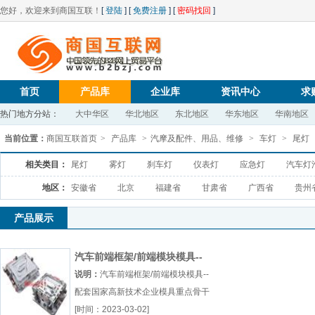
您好，欢迎来到商国互联！
[
登陆
] [
免费注册
] [
密码找回
]
首页
产品库
企业库
资讯中心
求
热门地方分站：
大中华区
华北地区
东北地区
华东地区
华南地区
当前位置：
商国互联首页
>
产品库
>
汽摩及配件、用品、维修
>
车灯
>
尾灯
相关类目：
尾灯
雾灯
刹车灯
仪表灯
应急灯
汽车灯
地区：
安徽省
北京
福建省
甘肃省
广西省
贵州
产品展示
汽车前端框架/前端模块模具--
配套
说明：
汽车前端框架/前端模块模具--
配套国家高新技术企业模具重点骨干
企业汽车内外饰模具供应商厂（...
[时间：2023-03-02]