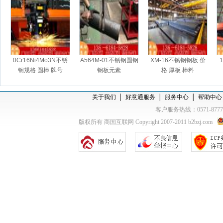
0Cr16Ni4Mo3N不锈
A564M-01不锈钢圆钢
XM-16不锈钢钢板 价
钢规格 圆棒 牌号
钢板元素
格 厚板 棒料
关于我们
│
好意通服务
│
服务中心
│
帮助中心
客户服务热线：0571-877
版权所有 商国互联网 Copyright 2007-2011 b2bzj.com