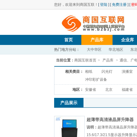
您好，欢迎来到商国互联！
[
登陆
] [
免费注册
] [
密
首页
产品库
企业库
热门地方分站：
大中华区
华北地区
东
当前位置：
商国互联首页
>
产品库
>
通信、广
相关类目：
相纸
闪光灯
演播室
冲印彩扩设备
地区：
安徽省
北京
福建省
产品展示
超薄带高清液晶屏升降器
15.6/17.3/21.5显示器升降
说明：
超薄带高清液晶屏升降
15.6/17.3/21.5显示器升降显