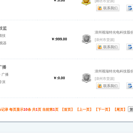
￥:0.00
[廊坊市货源]
联系我们
清技监
漳州视瑞特光电科技股
高清技
￥:999.00
[漳州市货源]
视器
联系我们
瑞特监
广播
漳州视瑞特光电科技股
号 广播
￥:0.00
[漳州市货源]
导演
联系我们
视瑞特
条记录 每页显示
10
条 共
1
页 当前第
1
页 【首页】 【上一页】 【下一页】 【尾页】