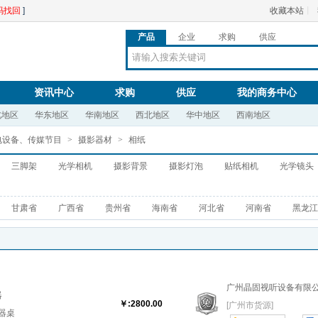
码找回
]
收藏本站
丨
产品
企业
求购
供应
资讯中心
求购
供应
我的商务中心
北地区
华东地区
华南地区
西北地区
华中地区
西南地区
电设备、传媒节目
>
摄影器材
>
相纸
三脚架
光学相机
摄影背景
摄影灯泡
贴纸相机
光学镜头
甘肃省
广西省
贵州省
海南省
河北省
河南省
黑龙江
广州晶固视听设备有限
器
￥:2800.00
[广州市货源]
示器桌