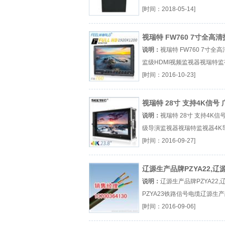
面升降器液晶屏升降器超薄无
[时间：2018-05-14]
晶升降器厂（...『显示器桌面
器』
视瑞特 FW760 7寸全高
级HDMI视频监视器
说明：
视瑞特 FW760 7寸全
监级HDMI视频监视器视瑞特监
FW760视瑞特官网厂（...『视
[时间：2016-10-23]
视器』
视瑞特 28寸 支持4K信号 
级导演监视器
说明：
视瑞特 28寸 支持4K信
级导演监视器视瑞特监视器4K
监视器广播级监视器厂（...『
[时间：2016-09-27]
监视器』
辽源生产品牌PZYA22,辽
PZYA23铁路信号电缆
说明：
辽源生产品牌PZYA22,
PZYA23铁路信号电缆辽源生
PZYA22厂（...『辽源生产品牌
[时间：2016-09-06]
PZYA22』