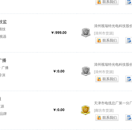
联系我们
纸化液
升降
清技监
漳州视瑞特光电科技股
高清技
￥:999.00
[漳州市货源]
视器
联系我们
瑞特监
广播
漳州视瑞特光电科技股
号 广播
￥:0.00
[漳州市货源]
导演
联系我们
视瑞特
源
天津市电缆总厂第一分
辽源
￥:0.00
[廊坊市货源]
产品牌
联系我们