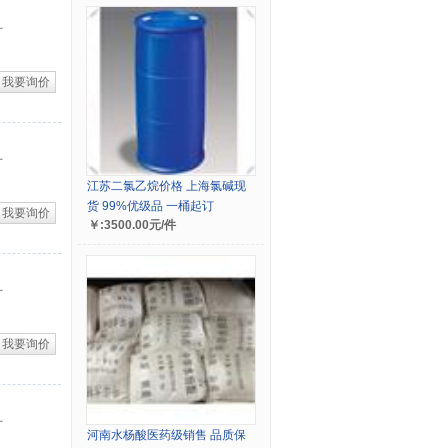
厂
我要询价
厂
江苏二氯乙烷价格 上海氯碱现
货 99%优级品 一桶起订
我要询价
￥:3500.00元/件
厂
我要询价
厂
河南水杨酸医药级销售 品质保