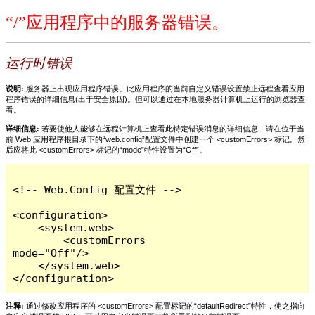
“/”应用程序中的服务器错误。
运行时错误
说明:
服务器上出现应用程序错误。此应用程序的当前自定义错误设置禁止远程查看应用
程序错误的详细信息(出于安全原因)。但可以通过在本地服务器计算机上运行的浏览器查
看。
详细信息:
若要使他人能够在远程计算机上查看此特定错误消息的详细信息，请在位于当
前 Web 应用程序根目录下的“web.config”配置文件中创建一个 <customErrors> 标记。然
后应将此 <customErrors> 标记的“mode”特性设置为“Off”。
<!-- Web.Config 配置文件 -->

<configuration>

    <system.web>

        <customErrors 
mode="Off"/>

    </system.web>

</configuration>
注释:
通过修改应用程序的 <customErrors> 配置标记的“defaultRedirect”特性，使之指向