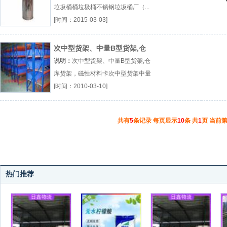
垃圾桶桶垃圾桶不锈钢垃圾桶厂（...
『桶』
[时间：2015-03-03]
次中型货架、中量B型货架,仓
库货架，磁性材料卡
说明：
次中型货架、中量B型货架,仓
库货架，磁性材料卡次中型货架中量
B型货架仓库货架厂（...『次中型货
[时间：2010-03-10]
架』
共有
5
条记录 每页显示
10
条 共
1
页 当前
热门推荐