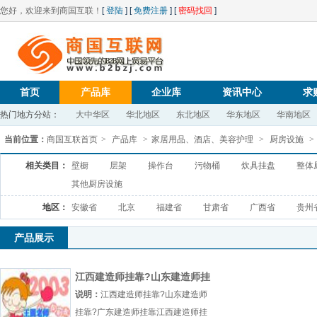
您好，欢迎来到商国互联！
[
登陆
] [
免费注册
] [
密码找回
]
首页
产品库
企业库
资讯中心
求
热门地方分站：
大中华区
华北地区
东北地区
华东地区
华南地区
当前位置：
商国互联首页
>
产品库
>
家居用品、酒店、美容护理
>
厨房设施
>
相关类目：
壁橱
层架
操作台
污物桶
炊具挂盘
整体
其他厨房设施
地区：
安徽省
北京
福建省
甘肃省
广西省
贵州
产品展示
江西建造师挂靠?山东建造师挂
靠?广东建造师挂靠
说明：
江西建造师挂靠?山东建造师
挂靠?广东建造师挂靠江西建造师挂