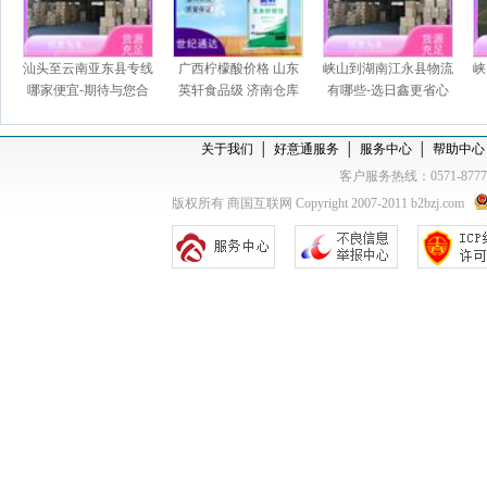
汕头至云南亚东县专线
广西柠檬酸价格 山东
峡山到湖南江永县物流
峡
哪家便宜-期待与您合
英轩食品级 济南仓库
有哪些-选日鑫更省心
作
一袋起订
关于我们
│
好意通服务
│
服务中心
│
帮助中心
客户服务热线：0571-877
版权所有 商国互联网 Copyright 2007-2011 b2bzj.com