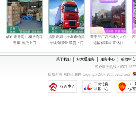
峡山走青海共和县物流
揭阳走湖北十堰市物流
普宁至广西田林县大件
澄
整车-送货上门
专线有哪些-送货上门
运输有哪些-直达往
返，上门提货
关于我们
│
好意通服务
│
服务中心
│
帮助中心
客户服务热线：0571-877
版权所有 商国互联网 Copyright 2007-2011 b2bzj.com