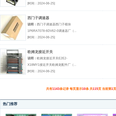
[时间：2024-06-25]
西门子调速器
说明：
西门子调速器西门子模块
1P6RA7078-6DV62-0调速器厂（...
『西门子模块』
[时间：2024-06-25]
欧姆龙接近开关
说明：
欧姆龙接近开关E2E2-
X18MY1接近开关欧姆龙配件厂（...
『E2E2-X18MY1』
[时间：2024-06-25]
共有
1143
条记录 每页显示
10
条 共
115
页 当前第
1
页
热门推荐