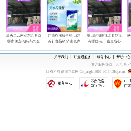
汕头至云南亚东县专线
广西柠檬酸价格 山东
峡山到湖南江永县物流
峡
哪家便宜-期待与您合
英轩食品级 济南仓库
有哪些-选日鑫更省心
作
一袋起订
关于我们
│
好意通服务
│
服务中心
│
帮助中心
客户服务热线：0571-877
版权所有 商国互联网 Copyright 2007-2011 b2bzj.com