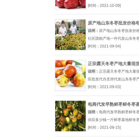
直销一手货源厂（...『供电商
[时间：2021-10-09]
原产地山东冬枣批发价格
社区团购产地一件代发
说明：
原产地山东冬枣批发价
社区团购产地一件代发山东冬
鲜冬枣基地冬枣产地厂（...『
[时间：2021-09-04]
枣价格』
正宗露天冬枣产地大量现
应批发代办支持代发
说明：
正宗露天冬枣产地大量
应批发代办支持代发山东冬枣
冬枣基地脆冬枣价格厂（...『
[时间：2021-09-03]
枣产地』
电商代发早熟鲜枣鲜冬枣
供应多少钱一斤
说明：
电商代发早熟鲜枣鲜冬
供应多少钱一斤鲜枣基地鲜冬
山东鲜枣产地厂（...『鲜枣基
[时间：2021-08-15]