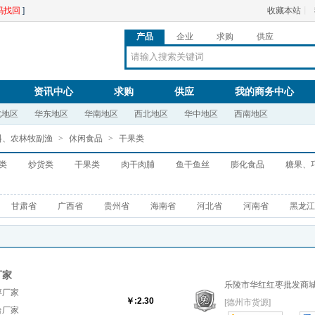
码找回
]
收藏本站
丨
产品
企业
求购
供应
资讯中心
求购
供应
我的商务中心
北地区
华东地区
华南地区
西北地区
华中地区
西南地区
料、农林牧副渔
>
休闲食品
>
干果类
类
炒货类
干果类
肉干肉脯
鱼干鱼丝
膨化食品
糖果、
甘肃省
广西省
贵州省
海南省
河北省
河南省
黑龙江
厂家
乐陵市华红红枣批发商
枣厂家
￥:2.30
[德州市货源]
台厂家