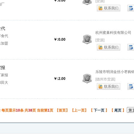
￥:0.00
[货源]
销厂
联系我们
食代
杭州蜜巢科技有限公司
零食代
￥:0.00
[货源]
味加盟
联系我们
家报
乐陵市明润金丝小枣购
厂家报
￥:2.00
[德州市货源]
和田大
联系我们
 每页显示
10
条 共
38
页 当前第
1
页 【首页】 【上一页】 【
下一页
】 【
尾页
】