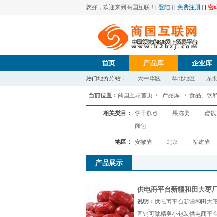
您好，欢迎来到商国互联！
[
登陆
] [
免费注册
] [
密
首页
产品库
企业库
热门地方分站：
大中华区
华北地区
东
当前位置：
商国互联首页
>
产品库
>
食品、饮
相关类目：
饼干糕点
果冻类
蜜饯
面包
地区：
安徽省
北京
福建省
产品展示
供电商平台新疆和田大枣
直销可做精美小包装
说明：
供电商平台新疆和田大
直销可做精美小包装供电商平