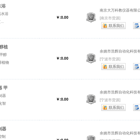
水浴
南京大万科教仪器有限
温水浴
￥:0.00
[南京市货源]
..
联系我们
醇植
余姚市浩辉自动化科技
 甲醇
￥:0.00
[宁波市货源]
醇植物
联系我们
 甲
余姚市浩辉自动化科技
制器
￥:0.00
[宁波市货源]
化智
联系我们
系列雾
制器
余姚市浩辉自动化科技
控制