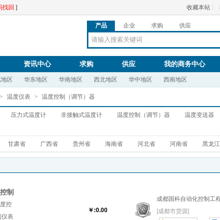
码找回
]
收藏本站
丨
产品
企业
求购
供应
资讯中心
求购
供应
我的商务中心
北地区
华东地区
华南地区
西北地区
华中地区
西南地区
>
温度仪表
>
温度控制（调节）器
压力式温度计
非接触式温度计
温度控制（调节）器
温度变送器
甘肃省
广西省
贵州省
海南省
河北省
河南省
黑龙江
度控制
成都国科自动化控制工
温度控
￥:0.00
[成都市货源]
制仪表