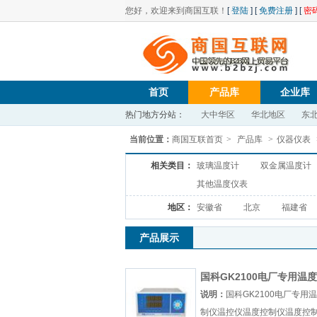
您好，欢迎来到商国互联！
[
登陆
] [
免费注册
] [
密
首页
产品库
企业库
热门地方分站：
大中华区
华北地区
东
当前位置：
商国互联首页
>
产品库
>
仪器仪表
相关类目：
玻璃温度计
双金属温度计
其他温度仪表
地区：
安徽省
北京
福建省
产品展示
国科GK2100电厂专用温
仪
说明：
国科GK2100电厂专用
制仪温控仪温度控制仪温度控