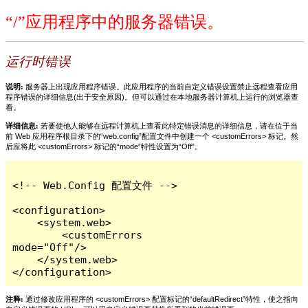
“/”应用程序中的服务器错误。
运行时错误
说明:
服务器上出现应用程序错误。此应用程序的当前自定义错误设置禁止远程查看应用
程序错误的详细信息(出于安全原因)。但可以通过在本地服务器计算机上运行的浏览器查
看。
详细信息:
若要使他人能够在远程计算机上查看此特定错误消息的详细信息，请在位于当
前 Web 应用程序根目录下的“web.config”配置文件中创建一个 <customErrors> 标记。然
后应将此 <customErrors> 标记的“mode”特性设置为“Off”。
<!-- Web.Config 配置文件 -->

<configuration>

    <system.web>

        <customErrors 
mode="Off"/>

    </system.web>

</configuration>
注释:
通过修改应用程序的 <customErrors> 配置标记的“defaultRedirect”特性，使之指向