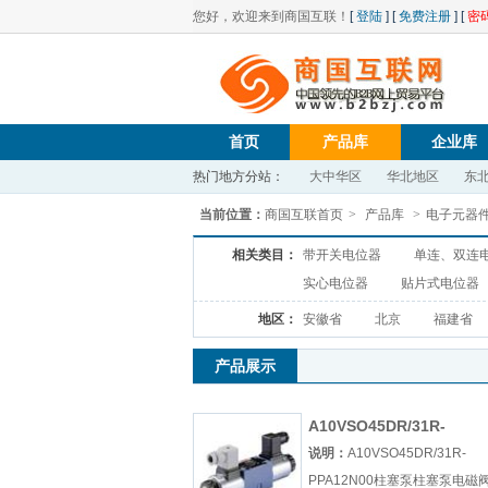
您好，欢迎来到商国互联！
[
登陆
] [
免费注册
] [
密
首页
产品库
企业库
热门地方分站：
大中华区
华北地区
东
当前位置：
商国互联首页
>
产品库
>
电子元器
相关类目：
带开关电位器
单连、双连
实心电位器
贴片式电位器
地区：
安徽省
北京
福建省
产品展示
A10VSO45DR/31R-
PPA12N00柱塞泵
说明：
A10VSO45DR/31R-
PPA12N00柱塞泵柱塞泵电磁