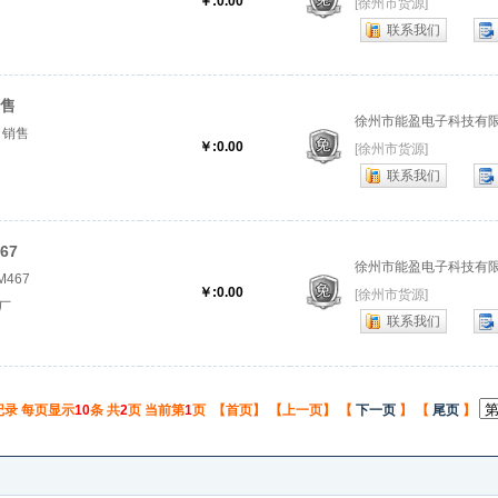
￥:0.00
[徐州市货源]
联系我们
4956
销售
徐州市能盈电子科技有
C、销售
￥:0.00
[徐州市货源]
联系我们
胶厂
67
徐州市能盈电子科技有
M467
￥:0.00
[徐州市货源]
7厂
联系我们
记录 每页显示
10
条 共
2
页 当前第
1
页 【首页】 【上一页】 【
下一页
】 【
尾页
】