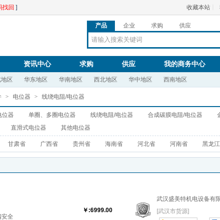
码找回
]
收藏本站
丨
产品
企业
求购
供应
资讯中心
求购
供应
我的商务中心
北地区
华东地区
华南地区
西北地区
华中地区
西南地区
件
>
电位器
>
线绕电阻/电位器
电位器
单圈、多圈电位器
线绕电阻/电位器
合成碳膜电阻/电位器
直滑式电位器
其他电位器
甘肃省
广西省
贵州省
海南省
河北省
河南省
黑龙江
武汉盛美特机电设备有
￥:6999.00
[武汉市货源]
阀安全