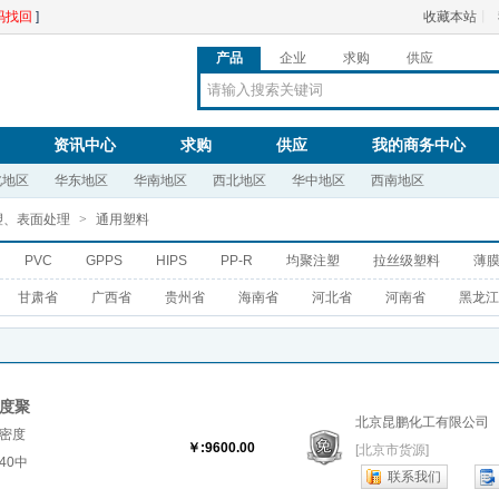
码找回
]
收藏本站
丨
产品
企业
求购
供应
资讯中心
求购
供应
我的商务中心
北地区
华东地区
华南地区
西北地区
华中地区
西南地区
塑、表面处理
>
通用塑料
PVC
GPPS
HIPS
PP-R
均聚注塑
拉丝级塑料
薄膜
甘肃省
广西省
贵州省
海南省
河北省
河南省
黑龙江
密度聚
北京昆鹏化工有限公司
低密度
￥:9600.00
[北京市货源]
40中
联系我们
..『中