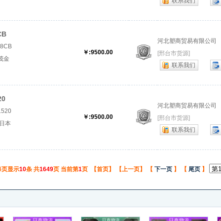
联系我们
属
CB
河北塑商贸易有限公司
8CB
￥:9500.00
[邢台市货源]
坡茂金
联系我们
茂金属
0
河北塑商贸易有限公司
520
￥:9500.00
[邢台市货源]
0日本
联系我们
...
每页显示
10
条 共
1649
页 当前第
1
页 【首页】 【上一页】 【
下一页
】 【
尾页
】