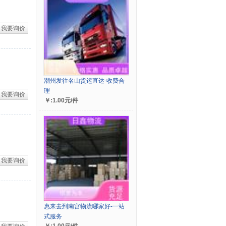
我要询价
潮州发往名山货运直达-收费合
理
我要询价
￥:1.00元/件
我要询价
惠来去到南宫物流哪家好-一站
式服务