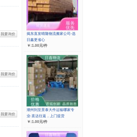
揭东直发晴隆物流搬家公司-选
我要询价
日鑫更省心
￥:1.00元/件
我要询价
潮州到至景泰大件运输哪家专
我要询价
业-直达往返，上门提货
￥:1.00元/件