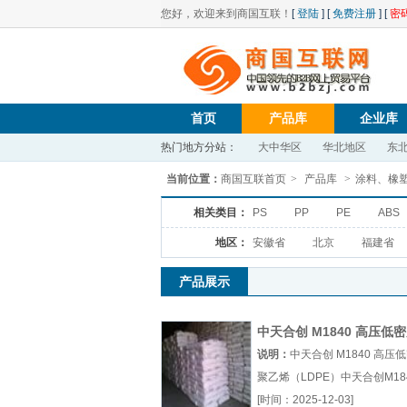
您好，欢迎来到商国互联！
[
登陆
] [
免费注册
] [
密
首页
产品库
企业库
热门地方分站：
大中华区
华北地区
东
当前位置：
商国互联首页
>
产品库
>
涂料、橡
相关类目：
PS
PP
PE
ABS
地区：
安徽省
北京
福建省
产品展示
中天合创 M1840 高压低
乙烯（LDPE）
说明：
中天合创 M1840 高压
聚乙烯（LDPE）中天合创M18
天合创LD450M1840价格厂（.
[时间：2025-12-03]