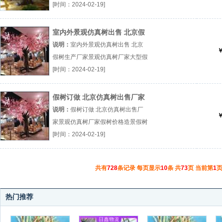
树景观造景假树订做厂（...『景观仿
[时间：2024-02-19]
真树厂家』
室内外景观仿真树出售 北京假
树生产厂家
说明：
室内外景观仿真树出售 北京
￥
假树生产厂家景观仿真树厂家大型假
树景观造景假树订做厂（...『景观仿
[时间：2024-02-19]
真树厂家』
假树订做 北京仿真树出售厂家
说明：
假树订做 北京仿真树出售厂
￥
家景观仿真树厂家假树价格造景假树
订做厂（...『景观仿真树厂家』
[时间：2024-02-19]
共有
728
条记录 每页显示
10
条 共
73
页 当前第
1
页
热门推荐