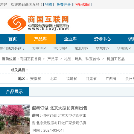
您好，欢迎来到商国互联！
[
登陆
] [
免费注册
] [
密码找回
]
首页
产品库
企业库
资讯中心
求
热门地方分站：
大中华区
华北地区
东北地区
华东地区
华南地区
当前位置：
商国互联首页
>
产品库
>
礼品、玩具、珠宝首饰
>
树脂工艺品
相关类目：
地区：
安徽省
北京
福建省
甘肃省
广西省
贵州
产品展示
假树订做 北京大型仿真树出售
北京景观假树订做厂家
说明：
假树订做 北京大型仿真树出
售 北京景观假树订做厂家景观仿真
树厂大型假树出售厂造型仿真树价格
[时间：2024-03-04]