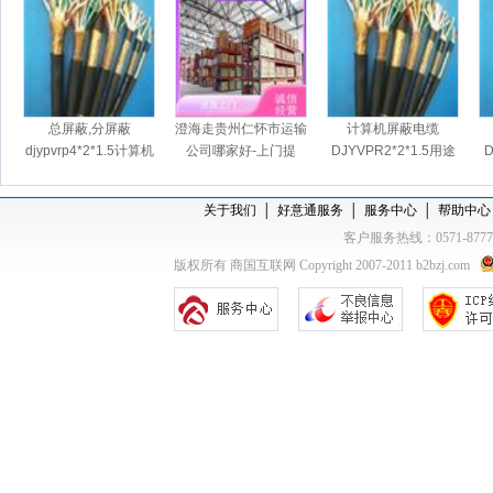
总屏蔽,分屏蔽
澄海走贵州仁怀市运输
计算机屏蔽电缆
djypvrp4*2*1.5计算机
公司哪家好-上门提
DJYVPR2*2*1.5用途
D
屏蔽软电缆
货，天天发车
关于我们
│
好意通服务
│
服务中心
│
帮助中心
客户服务热线：0571-877
版权所有 商国互联网 Copyright 2007-2011 b2bzj.com