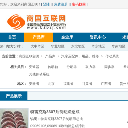
您好，欢迎来到商国互联！
[
登陆
] [
免费注册
] [
密码找回
]
首页
产品库
企业库
资讯中心
求
热门地方分站：
大中华区
华北地区
东北地区
华东地区
华南地区
当前位置：
商国互联首页
>
产品库
>
汽摩及配件、用品、维修
>
传动系统
相关类目：
变速器
传动轴
分动器
取力器
同步器
差
其他传动系统
地区：
安徽省
北京
福建省
甘肃省
广西省
贵州
产品展示
特雷克斯3307后制动蹄总成
09069106,0906910
说明：
特雷克斯3307后制动蹄总成
09069106,0906910制动蹄总成蹄铁