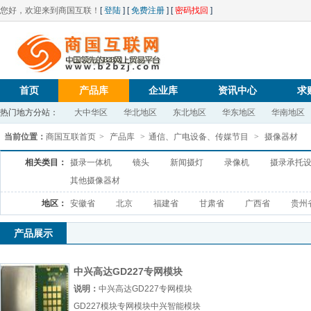
您好，欢迎来到商国互联！
[
登陆
] [
免费注册
] [
密码找回
]
首页
产品库
企业库
资讯中心
求
热门地方分站：
大中华区
华北地区
东北地区
华东地区
华南地区
当前位置：
商国互联首页
>
产品库
>
通信、广电设备、传媒节目
>
摄像器材
相关类目：
摄录一体机
镜头
新闻摄灯
录像机
摄录承托
其他摄像器材
地区：
安徽省
北京
福建省
甘肃省
广西省
贵州
产品展示
中兴高达GD227专网模块
说明：
中兴高达GD227专网模块
GD227模块专网模块中兴智能模块