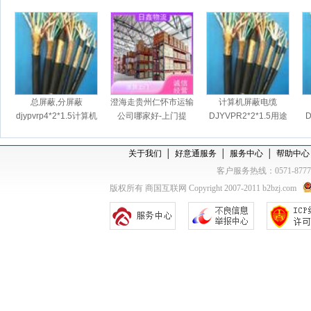
总屏蔽,分屏蔽
澄海走贵州仁怀市运输
计算机屏蔽电缆
djypvrp4*2*1.5计算机
公司哪家好-上门提
DJYVPR2*2*1.5用途
D
屏蔽软电缆
货，天天发车
关于我们
│
好意通服务
│
服务中心
│
帮助中心
客户服务热线：0571-877
版权所有 商国互联网 Copyright 2007-2011 b2bzj.com