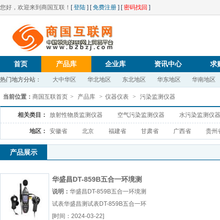
您好，欢迎来到商国互联！
[
登陆
] [
免费注册
] [
密码找回
]
首页
产品库
企业库
资讯中心
求
热门地方分站：
大中华区
华北地区
东北地区
华东地区
华南地区
当前位置：
商国互联首页
>
产品库
>
仪器仪表
>
污染监测仪器
相关类目：
放射性物质监测仪器
空气污染监测仪器
水污染监测仪
地区：
安徽省
北京
福建省
甘肃省
广西省
贵州
产品展示
华盛昌DT-859B五合一环境测
试表
说明：
华盛昌DT-859B五合一环境测
试表华盛昌测试表DT-859B五合一环
境测试表厂（...『华盛昌测试表』
[时间：2024-03-22]