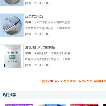
化水质自动监测站厂（...『水环境在
[时间：2023-12-08]
线监测设备』
压力式水位计
说明：
压力式水位计水环境在线监测
设备数字农业监测设备，土壤含水量
监测厂（...『水环境在线监测设备』
[时间：2023-12-06]
灌区闸门PLC控制柜
说明：
灌区闸门PLC控制柜水环境在
线监测设备大型地中蒸渗仪，土壤含
水量监测厂（...『水环境在线监测设
[时间：2023-12-06]
备』
共有
2705
条记录 每页显示
10
条 共
271
页 当前第
1
页
热门推荐