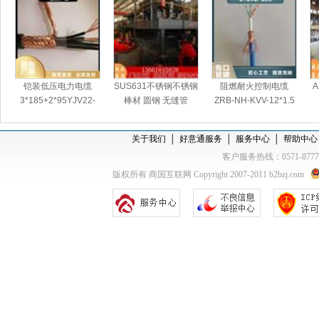
铠装低压电力电缆
SUS631不锈钢不锈钢
阻燃耐火控制电缆
A
3*185+2*95YJV22-
棒材 圆钢 无缝管
ZRB-NH-KVV-12*1.5
0.6/1KV-
关于我们
│
好意通服务
│
服务中心
│
帮助中心
客户服务热线：0571-877
版权所有 商国互联网 Copyright 2007-2011 b2bzj.com