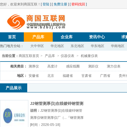
您好，欢迎来到商国互联！
[
登陆
] [
免费注册
] [
密码找回
]
首页
产品库
企业库
资讯中心
求
热门地方分站：
大中华区
华北地区
东北地区
华东地区
华南地区
当前位置：
商国互联首页
>
产品库
>
仪器仪表
>
机械量仪表
相关类目：
测厚仪
高度计
感应线圈
测距仪
测力仪表
地区：
安徽省
北京
福建省
甘肃省
广西省
贵州
产品展示
J2钢管测厚仪|在线镀锌钢管测
厚仪
说明：
J2钢管测厚仪|在线镀锌钢管
测厚仪钢管测厚仪厂（...『钢管测厚
仪』
[时间：2026-05-18]