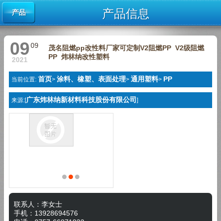
产品信息
产品
09
09
茂名阻燃pp改性料厂家可定制V2阻燃PP V2级阻燃
PP 炜林纳改性塑料
2021
首页
涂料、橡塑、表面处理
通用塑料
PP
当前位置:
>
>
>
广东炜林纳新材料科技股份有限公司
来源:[
]
联系人：李女士
手机：13928694576