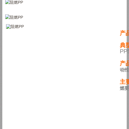
产
典
PP
产
动性
主
燃要