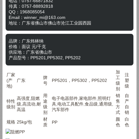
电话：0757-66871832
传真：
0757-88892818
QQ：
1968085054
Email：
winner_mi@163.com
地址：
广东省佛山市佛山市沧江工业园西园
品牌：
广东炜林纳
价格：
面议
元/
千克
供应地：
广东省佛山市
产品型号：
PP5201,PP5302, PP5202
加
厂家
注
牌
工
(产
广东
PP5201，PP5302，PP5202
塑
号
级
地)
级
别
用
销
自
高强度,阻燃
电子电器部件,家电部件,照明灯
特性
途
售
产
级,高流动,耐
具,电动工具配件,食品级,通用级,
级别
级
方
自
高温
汽车部件
别
式
销
材
颜
白
规格
25kg/包
PP
质
色
色