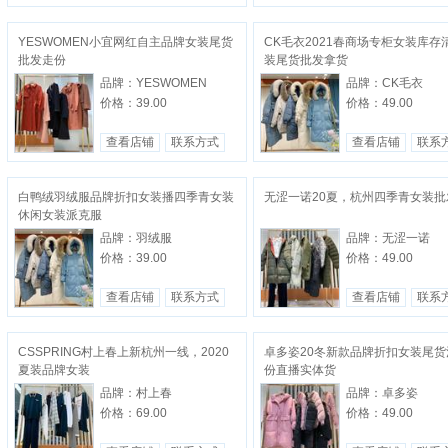
YESWOMEN小宜网红自主品牌女装尾货
CK毛衣2021春商场专柜女装库存
批发走份
装尾货批发拿货
品牌：YESWOMEN
品牌：CK毛衣
价格：39.00
价格：49.00
查看店铺
联系方式
查看店铺
联系
白鸭绒羽绒服品牌折扣女装播四季青女装
无涩一诺20夏，杭州四季青女装批
休闲女装派克服
品牌：羽绒服
品牌：无涩一诺
价格：39.00
价格：49.00
查看店铺
联系方式
查看店铺
联系
CSSPRING村上春上新杭州一线，2020
卓多姿20冬新款品牌折扣女装尾货
夏装品牌女装
份直播实体货
品牌：村上春
品牌：卓多姿
价格：69.00
价格：49.00