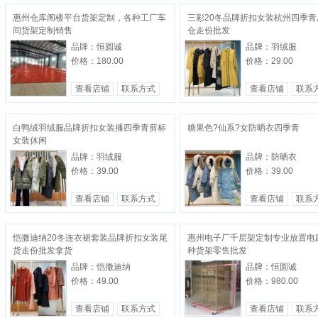
惠州仓库阁楼平台货架定制，各种工厂车
三彩20冬品牌折扣女装杭州四季青
间货架定制销售
仓走份批发
品牌：恒圆诚
品牌：羽绒服
价格：180.00
价格：29.00
查看店铺
联系方式
查看店铺
联系
白鸭绒羽绒服品牌折扣女装播四季青剪标
糖果色?仙系?女防晒衣四季青
女装休闲
品牌：羽绒服
品牌：防晒衣
价格：39.00
价格：39.00
查看店铺
联系方式
查看店铺
联系
恺撒迪纳20冬连衣裙套装品牌折扣女装尾
惠州电子厂千层架定制专业放置电
货走份批发拿货
种货架零售批发
品牌：恺撒迪纳
品牌：恒圆诚
价格：49.00
价格：980.00
查看店铺
联系方式
查看店铺
联系