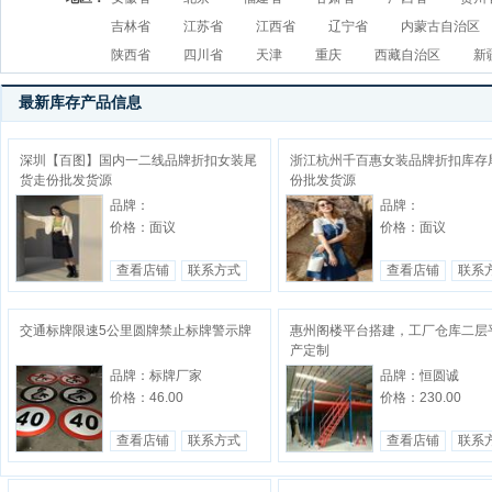
吉林省
江苏省
江西省
辽宁省
内蒙古自治区
陕西省
四川省
天津
重庆
西藏自治区
新
最新库存产品信息
深圳【百图】国内一二线品牌折扣女装尾
浙江杭州千百惠女装品牌折扣库存
货走份批发货源
份批发货源
品牌：
品牌：
价格：面议
价格：面议
查看店铺
联系方式
查看店铺
联系
交通标牌限速5公里圆牌禁止标牌警示牌
惠州阁楼平台搭建，工厂仓库二层
产定制
品牌：标牌厂家
品牌：恒圆诚
价格：46.00
价格：230.00
查看店铺
联系方式
查看店铺
联系