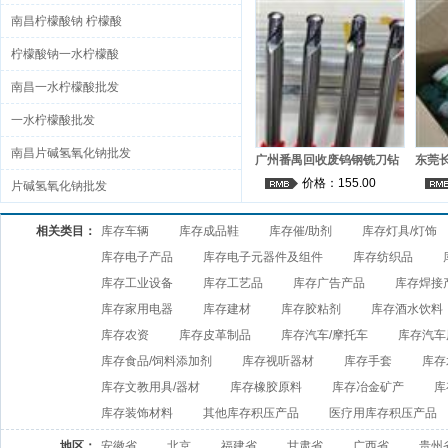
价格：2250.00
查看店铺
联系方式
南昌柠檬酸钠 柠檬酸
品牌：双环
价格：1.00
查看店铺
联系方式
柠檬酸钠一水柠檬酸
品牌：
价格：1.00
查看店铺
联系方式
南昌一水柠檬酸批发
品牌：
价格：1.00
查看店铺
联系方式
一水柠檬酸批发
品牌：
价格：1.00
查看店铺
联系方式
南昌片碱氢氧化钠批发
品牌：
广州番禺回收废钨钢铣刀钻
东莞
价格：1.00
头
查看店铺
联系方式
价格：155.00
片碱氢氧化钠批发
品牌：君正
价格：3950.00
查看店铺
联系方式
品牌：君正
相关类目：
库存车辆
库存成品鞋
库存催/助剂
库存灯具/灯饰
价格：3950.00
查看店铺
联系方式
库存电子产品
库存电子元器件及组件
库存纺织品
查看店铺
联系方式
库存工业设备
库存工艺品
库存广告产品
库存焊接
库存家用电器
库存建材
库存胶粘剂
库存酒水饮料
库存农资
库存皮革制品
库存汽车/摩托车
库存汽车
库存食品/饲料添加剂
库存视听器材
库存手套
库存
库存文教用具/器材
库存橡胶原料
库存冶金矿产
库
库存装饰材料
其他库存积压产品
医疗用库存积压产品
地区：
安徽省
北京
福建省
甘肃省
广西省
贵州