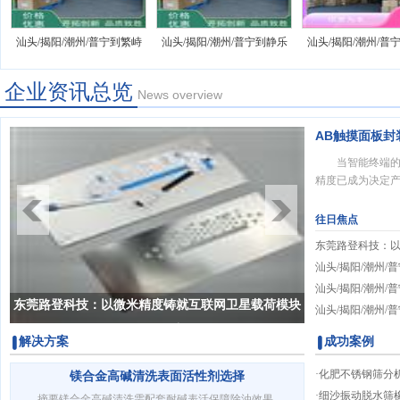
汕头/揭阳/潮州/普宁到繁峙
汕头/揭阳/潮州/普宁到静乐
汕头/揭阳/潮州/普
县货运ai
县货运ai
县货运ai
企业资讯总览
News overview
AB触摸面板
当智能终端的
精度已成为决定产
往日焦点
东莞路登科技：
互联网卫星载荷模
汕头/揭阳/潮州/
梁"
运ai
汕头/揭阳/潮州/
东莞路登科技：以微米精度铸就互联网卫星载荷模块
运ai
汕头/揭阳/潮州/
的"钢铁脊梁"
运ai
解决方案
成功案例
·
化肥不锈钢筛分
镁合金高碱清洗表面活性剂选择
计
·
细沙振动脱水筛
摘要镁合金高碱清洗需配套耐碱表活保障除油效果，