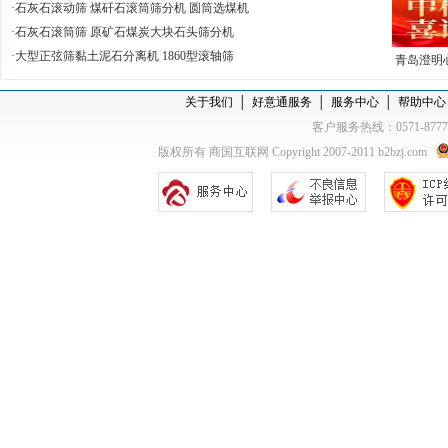
吊挂式
·
石灰石滚动筛 煤矸石滚筒筛分机 圆筒选煤机
·
石灰石滚筒筛 原矿石煤炭大块石头筛分机
·
大型正弦筛黏土泥石分离机 1860型滚轴筛
青岛澄明
测咨询档
关于我们
│
好意通服务
│
服务中心
│
帮助中心
系统落地
1
客户服务热线：0571-877
康小屋建
版权所有 商国互联网 Copyright 2007-2011 b2bzj.com
2