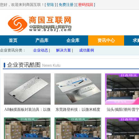
您好，欢迎来到商国互联！
[
登陆
] [
免费注册
] [
密码找回
]
首页
产品库
企业库
资讯中心
求
企业资讯分类：
企业动态
|
解决方案
|
成功案例
企业资讯酷图
News Kutu
AB触摸面板封装治具：以微
东莞路登科技：以微米精度
汕头/揭阳/潮州/普
米之道筑牢触控交互的精密
铸就互联网卫星载荷模块
县货运ai
基石
的"钢铁脊梁"