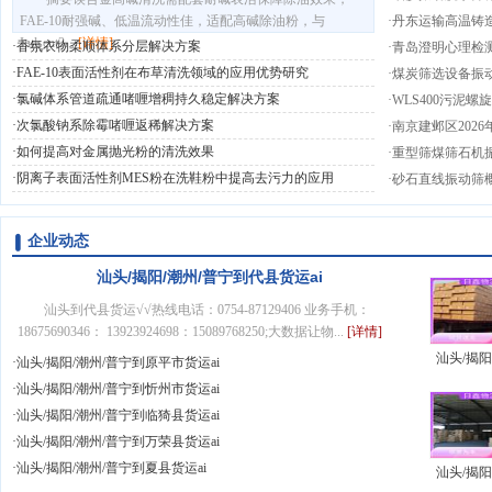
FAE-10耐强碱、低温流动性佳，适配高碱除油粉，与
块
·
丹东运输高温铸
Indsent3...
[
详情
]
·
香氛衣物柔顺体系分层解决方案
家
·
青岛澄明心理检
·
FAE-10表面活性剂在布草清洗领域的应用优势研究
榆阳健康小屋建
·
煤炭筛选设备振
·
氯碱体系管道疏通啫喱增稠持久稳定解决方案
·
WLS400污泥
汕头/揭阳/潮州/普宁到岢岚县货运ai
·
次氯酸钠系除霉啫喱返稀解决方案
绞龙输送机
·
南京建邺区202
·
如何提高对金属抛光粉的清洗效果
实战案例｜无窗
·
重型筛煤筛石机振
·
阴离子表面活性剂MES粉在洗鞋粉中提高去污力的应用
筛
·
砂石直线振动筛
企业动态
汕头/揭阳/潮州/普宁到代县货运ai
汕头到代县货运√√热线电话：0754-87129406 业务手机：
18675690346： 13923924698：15089768250;大数据让物...
[详情]
汕头/揭阳
·
汕头/揭阳/潮州/普宁到原平市货运ai
汕头/揭阳/潮州/普宁到定襄县货运ai
普宁到河
·
汕头/揭阳/潮州/普宁到忻州市货运ai
运ai
·
汕头/揭阳/潮州/普宁到临猗县货运ai
·
汕头/揭阳/潮州/普宁到万荣县货运ai
·
汕头/揭阳/潮州/普宁到夏县货运ai
汕头/揭阳