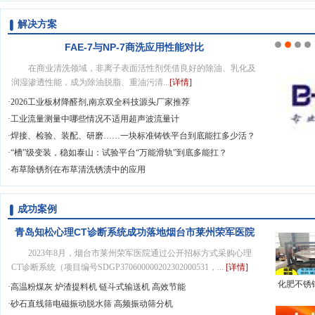
普宁到宁
运ai
解决方案
FAE-7与NP-7商洗应用性能对比
铁平台可以
衣物柔顺作为洗护
在商业清洗领域，非离子表面活性剂凭借良好的除油、乳化及
汕头/揭阳/潮州/普宁到保德县货运ai
、精度、结
流程的最后环节，
润湿渗透性能，成为除油脱脂、重油污清...
[详情]
个维度进行
在赋予织物柔软蓬
·
2026工业板材降醛剂,南京双全科技源头厂家推荐
? 按用途分
松手感的同时，常
·
工业流量测量中哪些情况不适用超声波流量计
同场景，
通过高香精添加实
·
焊接、检验、装配、研磨……一块标准铸铁平台到底能扛多少活？
”专用这是较
现持久留香的香氛
·
“槽”级变装，稳如泰山：试验平台“万能滑轨”到底多能扛？
到底能扛多
[详情]
香氛衣物柔顺体系分层解决方案
体验...
[详情]
·
布草除锈剂在布草清洗锈渍中的应用
成功案例
AB触摸面板封装治具：以微米之道筑牢触控交互的精
青岛知松心理CT诊断系统成功落地烟台市莱州荣军医院
密基石
0
2023年8月，烟台市莱州荣军医院通过公开招标方式采购心理
CT诊断系统（项目编号SDGP370600000202302000531，...
[详情]
化肥不锈
·
高温粉煤灰 炉渣提料机 链斗式输送机 高效节能
机械平面
·
砂石直线筛电磁振动脱水筛 高频振动筛分机