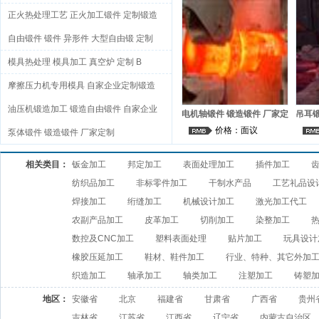
查看店铺
联系方式
正火热处理工艺 正火加工锻件 定制锻造
品牌：贴牌加工定制
品牌：庆亮模具
价格：2.50
价格：面议
A
自由锻件 锻件 异形件 大型自由锻 定制
查看店铺
联系方式
查看店铺
联系方式
模具热处理 模具加工 真空炉 定制 B
品牌：庆亮模具
品牌：庆亮模具
价格：面议
价格：面议
摩擦压力机专用模具 自家企业定制锻造
品牌：庆亮模具
价格：面议
查看店铺
联系方式
查看店铺
联系方式
锻件 B
油压机锻造加工 锻造自由锻件 自家企业
电机轴锻件 锻造锻件 厂家定
吊耳锻
制
查看店铺
联系方式
价格：面议
定制 B
泵体锻件 锻造锻件 厂家定制
品牌：庆亮模具
价格：面议
品牌：庆亮模具
品牌：庆亮模具
相关类目：
钣金加工
邦定加工
表面处理加工
插件加工
价格：面议
价格：面议
查看店铺
联系方式
纺织品加工
非标零件加工
干制水产品
工艺礼品设
查看店铺
联系方式
查看店铺
联系方式
焊接加工
绗缝加工
机械设计加工
激光加工代工
农副产品加工
皮革加工
切削加工
染整加工
数控及CNC加工
塑料表面处理
贴片加工
玩具设计
橡胶压延加工
鞋材、鞋件加工
行业、特种、其它外加
织造加工
轴承加工
轴类加工
注塑加工
铸塑
地区：
安徽省
北京
福建省
甘肃省
广西省
贵州
吉林省
江苏省
江西省
辽宁省
内蒙古自治区