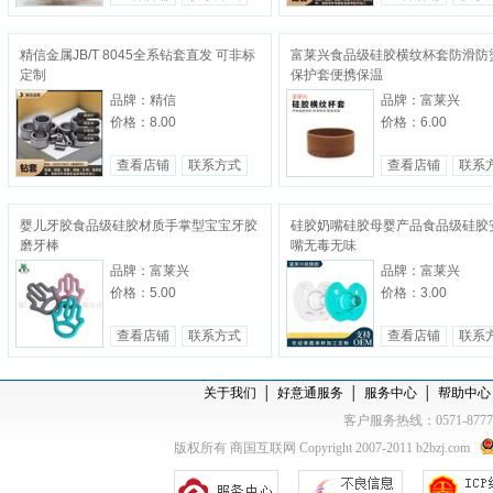
精信金属JB/T 8045全系钻套直发 可非标
富莱兴食品级硅胶横纹杯套防滑防
定制
保护套便携保温
品牌：精信
品牌：富莱兴
价格：8.00
价格：6.00
查看店铺
联系方式
查看店铺
联系
婴儿牙胶食品级硅胶材质手掌型宝宝牙胶
硅胶奶嘴硅胶母婴产品食品级硅胶
磨牙棒
嘴无毒无味
品牌：富莱兴
品牌：富莱兴
价格：5.00
价格：3.00
查看店铺
联系方式
查看店铺
联系
关于我们
│
好意通服务
│
服务中心
│
帮助中心
客户服务热线：0571-877
版权所有 商国互联网 Copyright 2007-2011 b2bzj.com