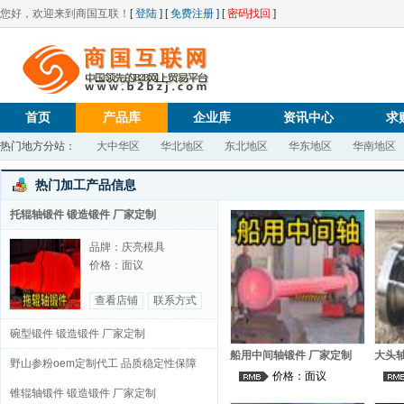
您好，欢迎来到商国互联！
[
登陆
] [
免费注册
] [
密码找回
]
首页
产品库
企业库
资讯中心
求
热门地方分站：
大中华区
华北地区
东北地区
华东地区
华南地区
热门加工产品信息
托辊轴锻件 锻造锻件 厂家定制
品牌：庆亮模具
价格：面议
查看店铺
联系方式
碗型锻件 锻造锻件 厂家定制
船用中间轴锻件 厂家定制
大头轴
野山参粉oem定制代工 品质稳定性保障
品牌：庆亮模具
制
价格：面议
价格：面议
全链路合作
锥辊轴锻件 锻造锻件 厂家定制