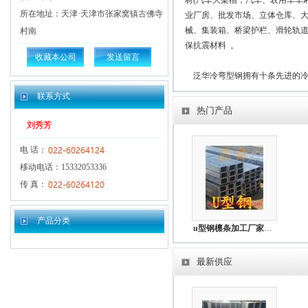
材(汽车大梁槽，汽车、农用车车厢边
所在地址：天津·天津市张家窝镇古佛寺
业厂房、批发市场、立体仓库、大
械、集装箱、桥梁护栏、滑轮轨道
村南
收藏本公司
发送留言
    泛华冷弯型钢拥有十条先进
重点工程中国核工业、中国建筑
联系方式
冷弯型钢型材.产品品质优良，价
热门产品
刘秀芳
电 话：
      泛华冷弯型钢始终坚持
移动电话：15332053336
传 真：
产品分类
u型钢檩条加工厂家最新报价
最新供应