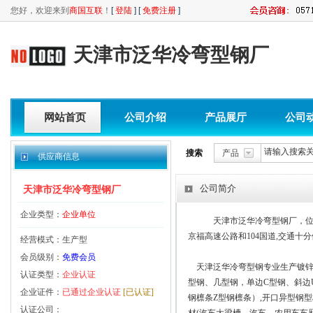
您好，欢迎来到
商国互联
！
[
登陆
] [
免费注册
]
天津市泛华冷弯型钢厂
网站首页
公司介绍
产品展厅
公司
搜索
产品
供应商信息
公司简介
天津市泛华冷弯型钢厂
企业类型：
企业单位
    天津市泛华冷弯型钢
经营模式：生产型
会员级别：
免费会员
    天津泛华冷弯型钢专业生产镀
认证类型：
企业认证
型钢、几型钢，单边C型钢、斜边
企业证件：
已通过企业认证
[已认证]
钢檩条Z型钢檩条）,开口异型钢型
认证公司：