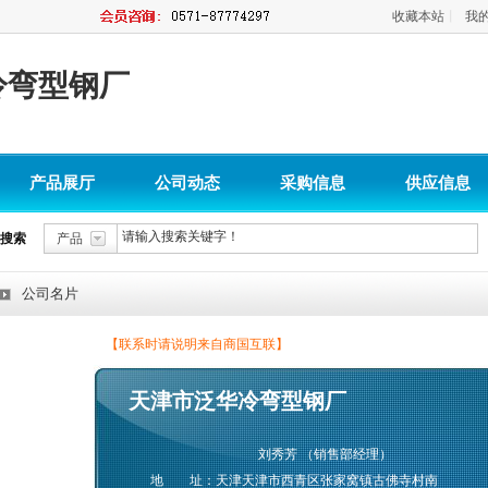
收藏本站
丨
我
冷弯型钢厂
产品展厅
公司动态
采购信息
供应信息
搜索
产品
公司名片
【联系时请说明来自商国互联】
天津市泛华冷弯型钢厂
刘秀芳 （销售部经理）
地 址：天津天津市西青区张家窝镇古佛寺村南