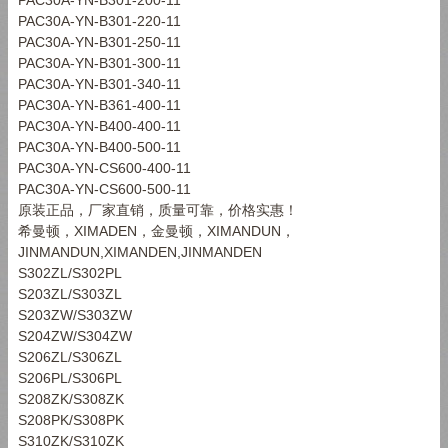
PAC30A-YN-B301-220-11
PAC30A-YN-B301-250-11
PAC30A-YN-B301-300-11
PAC30A-YN-B301-340-11
PAC30A-YN-B361-400-11
PAC30A-YN-B400-400-11
PAC30A-YN-B400-500-11
PAC30A-YN-CS600-400-11
PAC30A-YN-CS600-500-11
原装正品，厂家直销，质量可靠，价格实惠！
希曼顿，
XIMADEN
，金曼顿，
XIMANDUN
，
JINMANDUN,XIMANDEN,JINMANDEN
S302ZL/S302PL
S203ZL/S303ZL
S203ZW/S303ZW
S204ZW/S304ZW
S206ZL/S306ZL
S206PL/S306PL
S208ZK/S308ZK
S208PK/S308PK
S310ZK/S310ZK