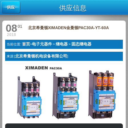
供应信息
供应
08
01
北京希曼顿XIMADEN金曼顿PAC30A-YT-60A
2018
首页
电子元器件
继电器
固态继电器
当前位置:
>
>
>
北京希曼顿机电设备有限公司
来源:[
]