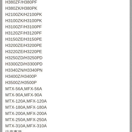
H380ZF/H380PF
H380ZK/H380PK
H2100ZK/H2100PK
H3100ZK/H3100PK
H3100ZF/H3100PF
H3120ZF/H3120PF
H3150ZE/H3150PE
H3200ZE/H3200PE
H3220ZE/H3220PE
H3250ZD/H3250PD
H3300ZD/H3300PD
H3340ZN/H3340PN
H3400Z/H3400P
H3500Z/H3500P
MTX-56A,MFX-56A
MTX-90A,MFX-90A
MTX-120A,MFX-120A
MTX-180A,MFX-180A
MTX-200A,MFX-200A
MTX-250A,MFX-250A
MTX-310A,MFX-310A
注意事项