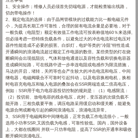
1
、安全操作；维修人员必须首先切端电源，才能检查输出线路 。
切勿带电操作！
2
、额定电流的选择：由于晶闸管模块的过载能力比一般电磁元件
小，为提高长期工作可靠性，合理的留有电流余量是必要地，对于
一般负载（电阻型）额定有效值工作电流可按表称值地
60
％来选择
,
但必须考虑一些特殊负载条件，以避免过大的冲击电流和过电压对
器件性能造成不必要的损害。白炽灯，电炉等类的“冷阻”特性造成
开通瞬间的浪涌电流超过额定工作电源的数倍。某些类型的灯在烧
断瞬间会出现低阻抗，气体和放电通道以及容性负载和切换电容器
造成瞬间短路，可在线路中进一步串连电阻或电感作为限流措施，
马达的开启，堵转，关闭等也会产生较大的冲击电流和电压，中间
继电器，电磁阀吸合不可靠时引起抖动，以及电容换相电机，换相
时电容充电电压和输入电源的叠加会在
SSR
两端造成二倍高电压，
例如：
SSR
用于电力电容器投切控制的规则是：（
1
）电感限流：
（
2
）投切前、放电电容的残余电压，此时，变压器的次级负载不
能开路，三相负载要平衡，调压电路采用缓启动和缓关断，能避免
电源合闸或断电引起的瞬间浪涌电压，浪涌电流异常。
3
、
SSR
用于电磁阀和中间继电器，正常负载工作电流很小，一般
选用小功率
SSR,
又因负载为电感，可靠性较低。国内，国外设备
上，大都在线圈间 并联一只功率电阻，提高了
SSR
的开通率和吸收
断开瞬间浪涌电压。