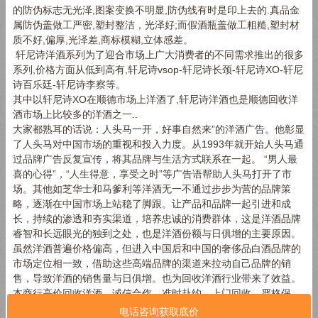
的防伪标志无光泽,图案变换不明显,防伪线有时是印上去的.真品金
属防伪盖做工严密,塑封整洁，光泽好;而假酒瓶盖做工粗糙,塑封材
质不好,偏厚,光泽差,商标模糊,立体感差。
轩尼诗洋酒系列为了迎合市场上广大消费者的不同需求推出的很多
系列,价格方面从低到高有,轩尼诗vsop-轩尼诗长颈-轩尼诗XO-轩尼
诗百乐廷-轩尼诗李察等。
其中以轩尼诗XO在顺德市场上洋酒了,轩尼诗洋酒也是顺德回收洋
酒市场上比较多的洋酒之一..
大家都熟耳的话说：人头马一开，好事自然来”的洋酒广告。他彰显
了人头马对中国市场的重视和投入力度。从1993年就开始人头马通
过品牌广告反复宣传，将其品牌与生活方式联系在一起。 “男人最
喜的心得”，“人生得意，享受之时”等广告语帮助人头马打开了市
场。其他如芝华士和马爹利等洋酒无一不通过步步为营的品牌策
略，逐渐在中国市场上站稳了脚跟。让产品和品牌一起引进和成
长，持续的渗透和夯实渠道，培养忠诚的消费群体，这是洋酒品牌
睿智和长远眼光的独到之处，也是洋酒份额与日俱增的主要原因。
虽然洋酒普遍价格偏高，但进入中国后和中国的奢侈品白酒品牌的
市场定位相一致，借助这些高端品牌的渠道来拉动自己品牌的销
售，导致洋酒的销售量与日俱增。也为回收洋酒行业带来了效益。
本商行高价回收洋酒，诚信合作，准时赴约，上门回收，严格保
密，欢迎您联系我们。
电话咨询获取底价