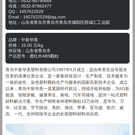
电话：0532-66790668
传真：
0532-87862477
QQ：
1657622529
Email：
1657622529@qq.com
地址：
山东省青岛市青岛市青岛市城阳区西城汇工业园
品牌：
中新华美
价格：
15.00
元/
kg
供应地：
山东省青岛市
产品型号：
透红外ABS颗粒
青岛中新华美塑料有限公司1997年5月成立，是由奇美实业等股东
投资的港澳台资企业。是一家集研发设计、生产制造、技术服务为
一体的改性、染色塑料颗粒生产与服务的国家高新技术企业。成立
以来，青岛中新华美一直紧跟时代前沿，持续开拓和创新，为5G新
能源、智能穿戴、健康养生、家电、汽车等领域，提供一站式塑料
材料解决方案。年生产销售各种塑料颗粒10万余吨，是华为、万
华、比亚迪、字节跳动、美的、海信、苹果、亚马逊、歌尔、威
高、一汽、沧州明珠等企业的长期塑料材料供应商。
.