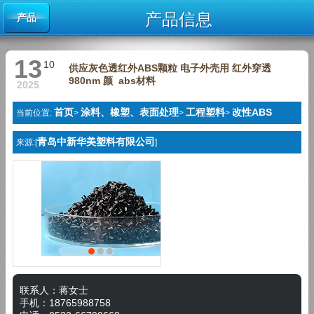
产品信息
产品
13
10
供应灰色透红外ABS颗粒 电子外壳用 红外穿透
980nm 颜 abs材料
2025
首页
涂料、橡塑、表面处理
工程塑料
改性ABS
当前位置:
>
>
>
青岛中新华美塑料有限公司
来源:[
]
联系人：蒋女士
手机：18765988758