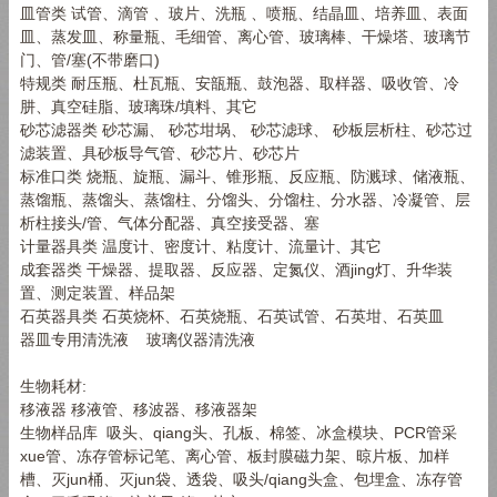
皿管类 试管、滴管 、玻片、洗瓶 、喷瓶、结晶皿、培养皿、表面
皿、蒸发皿、称量瓶、毛细管、离心管、玻璃棒、干燥塔、玻璃节
门、管/塞(不带磨口)
特规类 耐压瓶、杜瓦瓶、安瓿瓶、鼓泡器、取样器、吸收管、冷
肼、真空硅脂、玻璃珠/填料、其它
砂芯滤器类 砂芯漏、 砂芯坩埚、 砂芯滤球、 砂板层析柱、砂芯过
滤装置、具砂板导气管、砂芯片、砂芯片
标准口类 烧瓶、旋瓶、漏斗、锥形瓶、反应瓶、防溅球、储液瓶、
蒸馏瓶、蒸馏头、蒸馏柱、分馏头、分馏柱、分水器、冷凝管、层
析柱接头/管、气体分配器、真空接受器、塞
计量器具类 温度计、密度计、粘度计、流量计、其它
成套器类 干燥器、提取器、反应器、定氮仪、酒jing灯、升华装
置、测定装置、样品架
石英器具类 石英烧杯、石英烧瓶、石英试管、石英坩、石英皿
器皿专用清洗液 玻璃仪器清洗液
生物耗材:
移液器 移液管、移波器、移液器架
生物样品库 吸头、qiang头、孔板、棉签、冰盒模块、PCR管采
xue管、冻存管标记笔、离心管、板封膜磁力架、晾片板、加样
槽、灭jun桶、灭jun袋、透袋、吸头/qiang头盒、包埋盒、冻存管