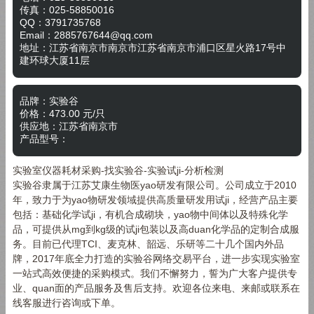
传真：
025-58850016
QQ：
3791735768
Email：
2885767644@qq.com
地址：
江苏省南京市南京市江苏省南京市浦口区星火路17号中
建环球大厦11层
品牌：
实验谷
价格：
473.00
元/
只
供应地：
江苏省南京市
产品型号：
实验室仪器耗材采购-找实验谷-实验试ji-分析检测
实验谷隶属于江苏艾康生物医yao研发有限公司。公司成立于2010
年，致力于为yao物研发领域提供高质量研发用试ji，经营产品主要
包括：基础化学试ji，有机合成砌块，yao物中间体以及特殊化学
品，可提供从mg到kg级的试ji包装以及高duan化学品的定制合成服
务。目前已代理TCI、麦克林、韶远、乐研等二十几个国内外品
牌，2017年底全力打造的实验谷网络交易平台，进一步实现实验室
一站式高效便捷的采购模式。我们不懈努力，誓为广大客户提供专
业、quan面的产品服务及售后支持。欢迎各位来电、来邮或联系在
线客服进行咨询或下单。