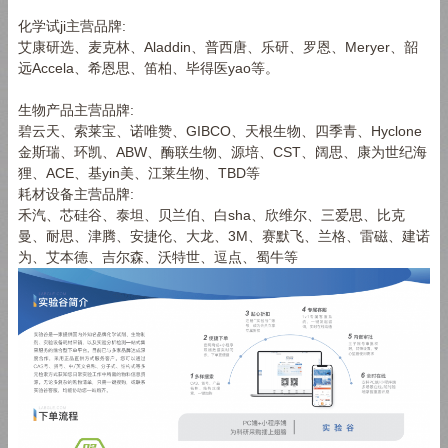
化学试ji主营品牌:
艾康研选、麦克林、Aladdin、普西唐、乐研、罗恩、Meryer、韶
远Accela、希恩思、笛柏、毕得医yao等。
生物产品主营品牌:
碧云天、索莱宝、诺唯赞、GIBCO、天根生物、四季青、Hyclone
金斯瑞、环凯、ABW、酶联生物、源培、CST、阔思、康为世纪海
狸、ACE、基yin美、江莱生物、TBD等
耗材设备主营品牌:
禾汽、芯硅谷、泰坦、贝兰伯、白sha、欣维尔、三爱思、比克
曼、耐思、津腾、安捷伦、大龙、3M、赛默飞、兰格、雷磁、建诺
为、艾本德、吉尔森、沃特世、逗点、蜀牛等