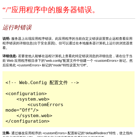
“/”应用程序中的服务器错误。
运行时错误
说明:
服务器上出现应用程序错误。此应用程序的当前自定义错误设置禁止远程查看应用
程序错误的详细信息(出于安全原因)。但可以通过在本地服务器计算机上运行的浏览器查
看。
详细信息:
若要使他人能够在远程计算机上查看此特定错误消息的详细信息，请在位于当
前 Web 应用程序根目录下的“web.config”配置文件中创建一个 <customErrors> 标记。然
后应将此 <customErrors> 标记的“mode”特性设置为“Off”。
<!-- Web.Config 配置文件 -->

<configuration>

    <system.web>

        <customErrors 
mode="Off"/>

    </system.web>

</configuration>
注释:
通过修改应用程序的 <customErrors> 配置标记的“defaultRedirect”特性，使之指向